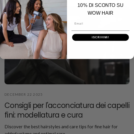
10% DI SCONTO SU
WOW HAIR
Email
ISCRIVIMI!
DECEMBER 22 2025
Consigli per l'acconciatura dei capelli
fini: modellatura e cura
Discover the best hairstyles and care tips for fine hair for
added volume and optimal care.