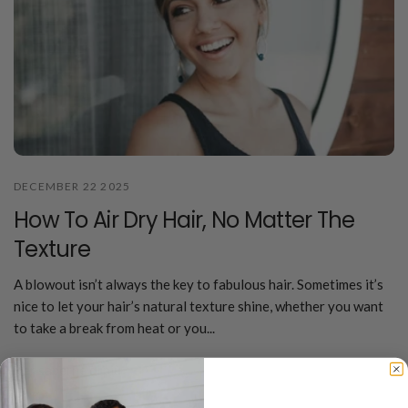
DECEMBER 22 2025
How To Air Dry Hair, No Matter The
Texture
A blowout isn’t always the key to fabulous hair. Sometimes it’s
nice to let your hair’s natural texture shine, whether you want
to take a break from heat or you...
Per saperne di più