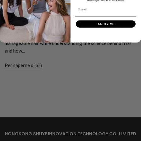
Che cos'è il crespo? Cause e
Email
soluzioni
ISCRIVIMI!
Learn about frizz, its causes, and effective solutions to combat
it. Discover tips and products that help you achieve smooth,
manageable hair while understanding the science behind frizz
and how...
Per saperne di più
HONGKONG SHUYE INNOVATION TECHNOLOGY CO.,LIMITED