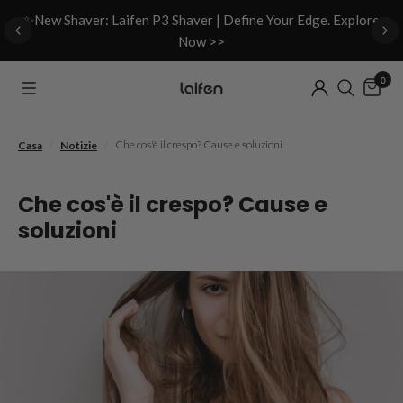
d
✨New Shaver: Laifen P3 Shaver | Define Your Edge. Explore
Now >>
0
/
/
Che cos'è il crespo? Cause e soluzioni
Casa
Notizie
Che cos'è il crespo? Cause e
soluzioni