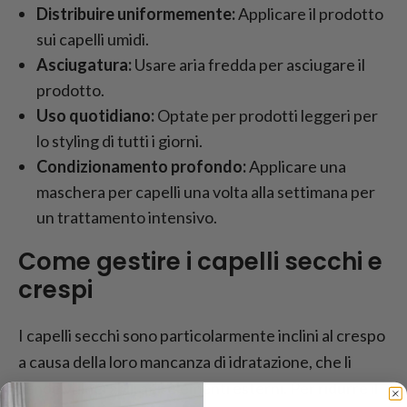
Distribuire uniformemente:
Applicare il prodotto
sui capelli umidi.
Asciugatura:
Usare aria fredda per asciugare il
prodotto.
Uso quotidiano:
Optate per prodotti leggeri per
lo styling di tutti i giorni.
Condizionamento profondo:
Applicare una
maschera per capelli una volta alla settimana per
un trattamento intensivo.
Come gestire i capelli secchi e
crespi
I capelli secchi sono particolarmente inclini al crespo
a causa della loro mancanza di idratazione, che li
rende vulnerabili agli elementi esterni. Per ridurre il