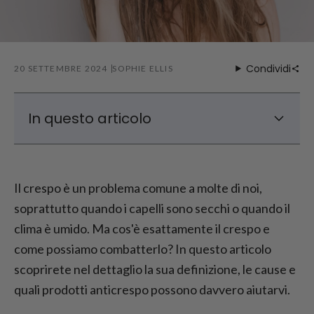
Condividi
20 SETTEMBRE 2024
SOPHIE ELLIS
In questo articolo
Il crespo definito: Che cos'è esattamente il
crespo?
Il crespo è un problema comune a molte di noi,
Cause del crespo: Perché si forma il
soprattutto quando i capelli sono secchi o quando il
crespo?
clima è umido. Ma cos'è esattamente il crespo e
Shampoo anticrespo: Cosa aiuta davvero?
come possiamo combatterlo? In questo articolo
Come gestire i capelli secchi e crespi
scoprirete nel dettaglio la sua definizione, le cause e
Come proteggere i capelli dal crespo con il
clima umido
quali prodotti anticrespo possono davvero aiutarvi.
Conclusione: Cos'è il crespo e come