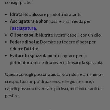
consigli pratici:
Idratare:
Utilizzare prodotti idratanti.
Asciugatura a phon:
Usare aria fredda per
l'
asciugatura
.
Oli per capelli:
Nutrite i vostri capelli con un olio.
Federe di seta:
Dormire su federe di seta per
ridurre l'attrito.
Evitare lo spazzolamento:
optare per la
pettinatura con le dita invece di usare la spazzola.
Questi consigli possono aiutarvi a ridurre al minimo il
crespo. Con un po' di pazienza e le giuste cure, i
capelli possono diventare più lisci, morbidi e facili da
gestire.