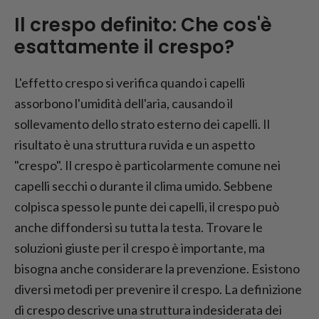
combatterlo?
Il crespo definito: Che cos'è
FAQ - Che cos'è il crespo?
esattamente il crespo?
L'effetto crespo si verifica quando i capelli
assorbono l'umidità dell'aria, causando il
sollevamento dello strato esterno dei capelli. Il
risultato è una struttura ruvida e un aspetto
"crespo". Il crespo è particolarmente comune nei
capelli secchi o durante il clima umido. Sebbene
colpisca spesso le punte dei capelli, il crespo può
anche diffondersi su tutta la testa. Trovare le
soluzioni giuste per il crespo è importante, ma
bisogna anche considerare la prevenzione. Esistono
diversi metodi per prevenire il crespo. La definizione
di crespo descrive una struttura indesiderata dei