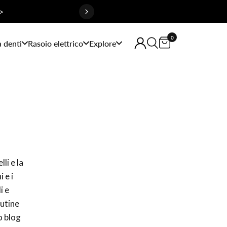
>
0
a denti
Rasoio elettrico
Explore
lli e la
 e i
i e
outine
o blog