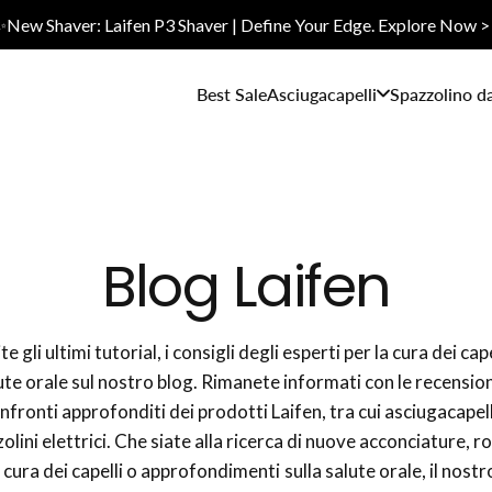
✨New Shaver: Laifen P3 Shaver | Define Your Edge. Explore Now >
Best Sale
Asciugacapelli
Spazzolino d
Blog Laifen
e gli ultimi tutorial, i consigli degli esperti per la cura dei cape
ute orale sul nostro blog. Rimanete informati con le recensioni
nfronti approfonditi dei prodotti Laifen, tra cui asciugacapell
olini elettrici. Che siate alla ricerca di nuove acconciature, r
a cura dei capelli o approfondimenti sulla salute orale, il nostr