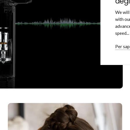
degl
We will
with ou
advance
speed...
Per sap