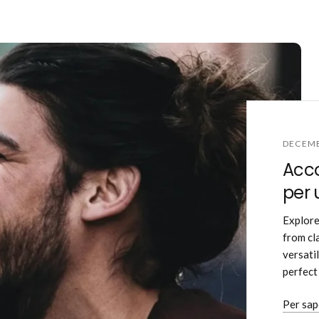
DECEMB
Acco
per u
Explore
from cl
versati
perfect 
Per sap