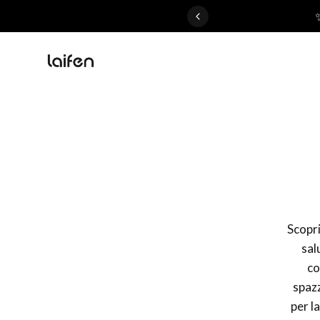
 gentle for everyone>>
Scoprit
sal
co
spazz
per l