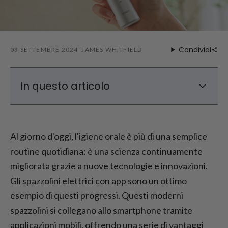
Condividi
03 SETTEMBRE 2024
JAMES WHITFIELD
In questo articolo
Vantaggi degli spazzolini elettrici controllati
tramite app
Al giorno d'oggi, l'igiene orale è più di una semplice
Programmi di pulizia personalizzati
routine quotidiana: è una scienza continuamente
Raccomandazione: Spazzolino elettrico
migliorata grazie a nuove tecnologie e innovazioni.
Laifen Wave
Gli spazzolini elettrici con app sono un ottimo
In che modo gli spazzolini elettrici
controllati da app offrono un'esperienza di
esempio di questi progressi. Questi moderni
spazzolamento personalizzata?
spazzolini si collegano allo smartphone tramite
Conclusione
applicazioni mobili, offrendo una serie di vantaggi