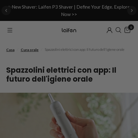
d
✨New Shaver: Laifen P3 Shaver | Define Your Edge. Explore
Now >>
0
/
/
Spazzolini elettrici con app: Il futuro dell'igiene orale
Casa
Cura orale
Spazzolini elettrici con app: Il
futuro dell'igiene orale