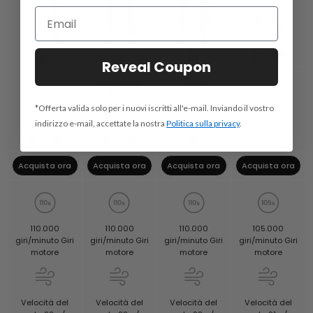
Reveal Coupon
Speciale
Swift
SE
Swift
Swift
Premium
*Offerta valida solo per i nuovi iscritti all'e-mail. Inviando il vostro
indirizzo e-mail, accettate la nostra
Politica sulla privacy
.
Acquista ora
Acquista ora
Acquista ora
Acquista ora
105.000
110.000
110.000
110.000
giri/minuto Giri
giri/minuto Giri
giri/minuto Giri
giri/minuto Giri
motore
motore
motore
motore
Velocità del
Velocità del
Velocità del
Velocità del