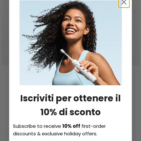
Scegliete il vostro
Iscriviti per ottenere il
asciugacapelli.
10% di sconto
Subscribe to receive
10% off
first-order
discounts & exclusive holiday offers.