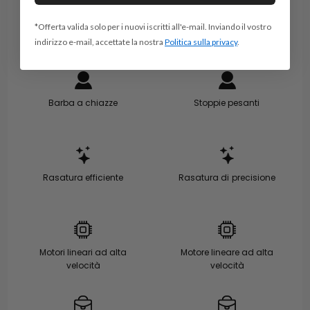
Per saperne di più >
Per saperne di più
*Offerta valida solo per i nuovi iscritti all'e-mail. Inviando il vostro
indirizzo e-mail, accettate la nostra
Politica sulla privacy
.
Barba a chiazze
Stoppie pesanti
Rasatura efficiente
Rasatura di precisione
Motori lineari ad alta
Motore lineare ad alta
velocità
velocità