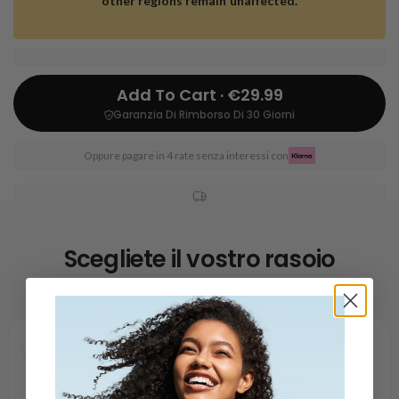
other regions remain unaffected.
Add To Cart · €29.99
Garanzia Di Rimborso Di 30 Giorni
Oppure pagare in 4 rate senza interessi con
Scegliete il vostro rasoio