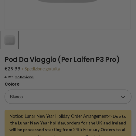
Pod Da Viaggio (per Laifen P3 Pro)
€29,99
+
Spedizione gratuita
4.9/5
36 Reviews
Colore
Notice: Lunar New Year Holiday Order Arrangement<>
Due to
the Lunar New Year holiday, orders for the UK and Ireland
will be processed starting from
24th February
.Orders to all