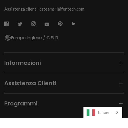
Assistenza clienti: csteam@laifentech.com
Europa Inglese / € EUR
Informazioni
Assistenza Clienti
Programmi
Italiano