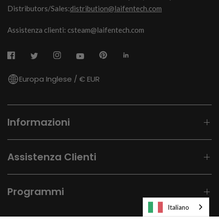
Distributors/Sales:
distribution@laifentech.com
Assistenza clienti: csteam@laifentech.com
Europa Inglese / € EUR
Informazioni
Assistenza Clienti
Programmi
Italiano