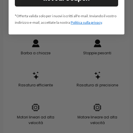
Acquista
Acquista
*Offerta valida solo per i nuovi iscritti all'e-mail. Inviando il vostro
Per saperne di più >
Per saperne di più
indirizzo e-mail, accettate la nostra
Politica sulla privacy
.
Barba a chiazze
Stoppie pesanti
Rasatura efficiente
Rasatura di precisione
Motori lineari ad alta
Motore lineare ad alta
velocità
velocità