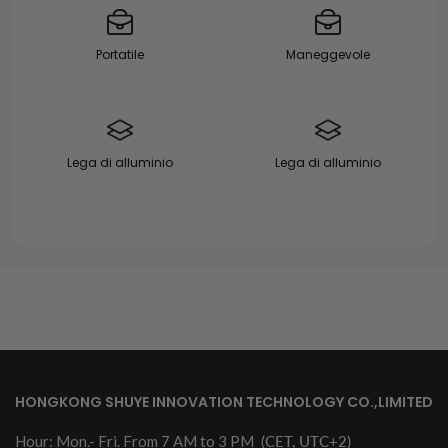
Portatile
Maneggevole
Lega di alluminio
Lega di alluminio
HONGKONG SHUYE INNOVATION TECHNOLOGY CO.,LIMITED
Hour: Mon.- Fri. From 7 AM to 3 PM
(CET, UTC+2)