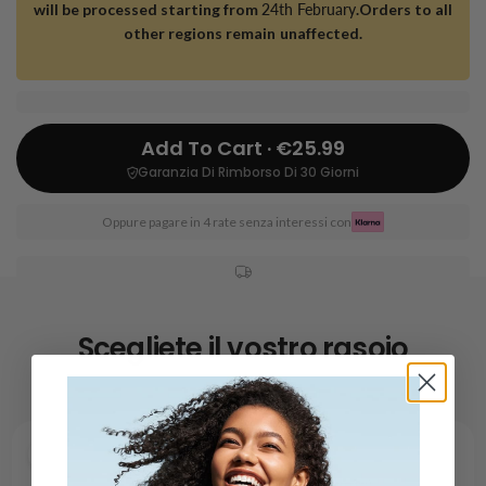
will be processed starting from
24th February
.Orders to all
other regions remain unaffected.
Add To Cart · €25.99
Garanzia Di Rimborso Di 30 Giorni
Oppure pagare in 4 rate senza interessi con
Scegliete il vostro rasoio