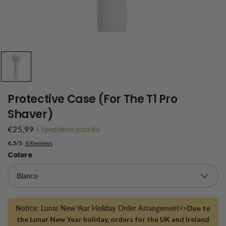
Protective Case (for The T1 Pro
Shaver)
€25,99
+
Spedizione gratuita
4.5/5
8 Reviews
Colore
Notice: Lunar New Year Holiday Order Arrangement<>
Due to
the Lunar New Year holiday, orders for the UK and Ireland