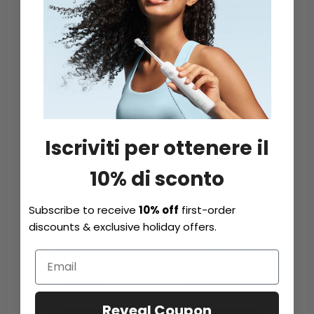
Iscriviti per ottenere il
10% di sconto
NUOVO
NUOVO
Subscribe to receive
10% off
first-order
P3 Pro
T1 Pro
discounts & exclusive holiday offers.
Rasoio lineare
Rasoio lineare
Testina a 3 lame
testina a 1 lama
€ 199.99
A partire da € 129,99
Reveal Coupon