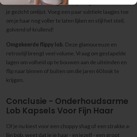
achterkant en wordt geleidelijk langer naarmate het
je gezicht omlijst. Voeg een paar subtiele laagjes toe
om je haar nog voller te laten lijken en stijl het steil,
golvend of krullend!
Omgekeerde flippy lob
. Deze glamoureuze en
retrostijl brengt veel volume. Vraag om gestapelde
lagen om volheid op te bouwen aan de uiteinden en
flip naar binnen of buiten om die jaren 60 look te
krijgen.
Conclusie - Onderhoudsarme
Lob Kapsels Voor Fijn Haar
Of je nu kiest voor een choppy shag of een strakke a-
lijn bob, weet dat je je haar - en jezelf - een groot