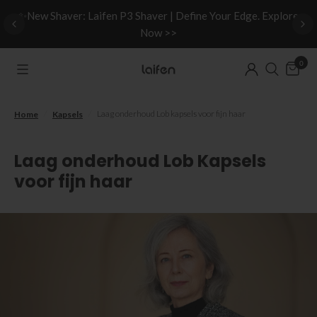
d
✨New Shaver: Laifen P3 Shaver | Define Your Edge. Explore
Now >>
0
/
/
Laag onderhoud Lob kapsels voor fijn haar
Home
Kapsels
Laag onderhoud Lob Kapsels
voor fijn haar