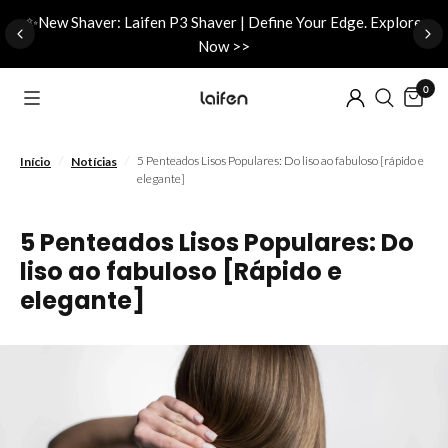
d
✨New Shaver: Laifen P3 Shaver | Define Your Edge. Explore
Now >>
0
/
/
5 Penteados Lisos Populares: Do liso ao fabuloso [rápido e
Início
Notícias
elegante]
5 Penteados Lisos Populares: Do
liso ao fabuloso [Rápido e
elegante]