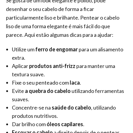
Se gosta de um look elegante e polido, pode
desenhar o seu cabelo de forma a ficar
particularmente liso e brilhante. Pentear o cabelo
liso de uma forma elegante é mais fácil do que
parece. Aqui estão algumas dicas para a ajudar:
Utilize um
ferro de engomar
para um alisamento
extra.
Aplicar
produtos anti-frizz
para manter uma
textura suave.
Fixe o seu penteado com
laca
.
Evite
a quebra do cabelo
utilizando ferramentas
suaves.
Concentre-se na
saúde do cabelo
, utilizando
produtos nutritivos.
Dar brilho com
óleos capilares
.
Escovar o cabelo
a direito depois de o pentear.