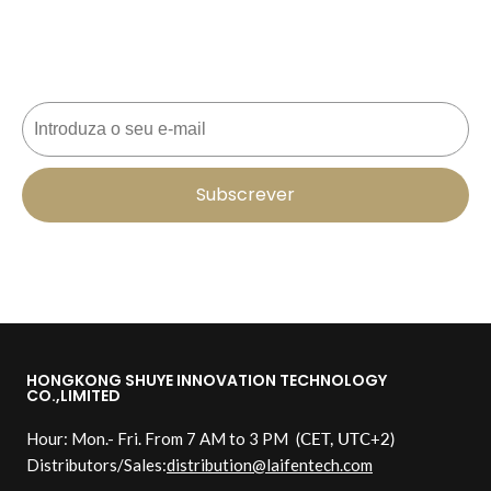
Nunca perca uma oferta! Inscreva-se agora para
receber actualizações, dicas de estilo e 10% de
desconto na sua próxima encomenda. 📩
Correio eletrónico
Subscrever
HONGKONG SHUYE INNOVATION TECHNOLOGY
CO.,LIMITED
Hour: Mon.- Fri. From 7 AM to 3 PM
(CET, UTC+2)
Distributors/Sales:
distribution@laifentech.com