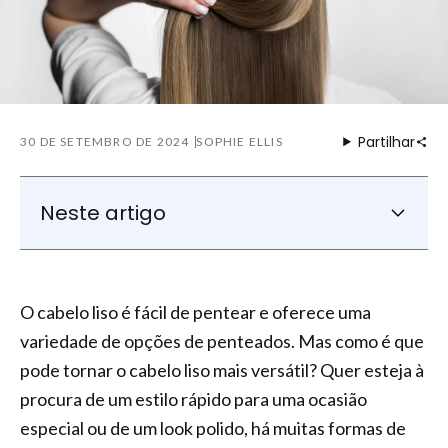
Partilhar
30 DE SETEMBRO DE 2024
SOPHIE ELLIS
Neste artigo
5 Penteados populares para cabelos lisos
Penteados rápidos para cabelos lisos
O cabelo liso é fácil de pentear e oferece uma
Penteados elegantes para cabelos lisos
variedade de opções de penteados. Mas como é que
Looks elegantes e com estilo - Guia passo-
pode tornar o cabelo liso mais versátil? Quer esteja à
a-passo
procura de um estilo rápido para uma ocasião
Conclusão: Pentear o cabelo liso é simples
especial ou de um look polido, há muitas formas de