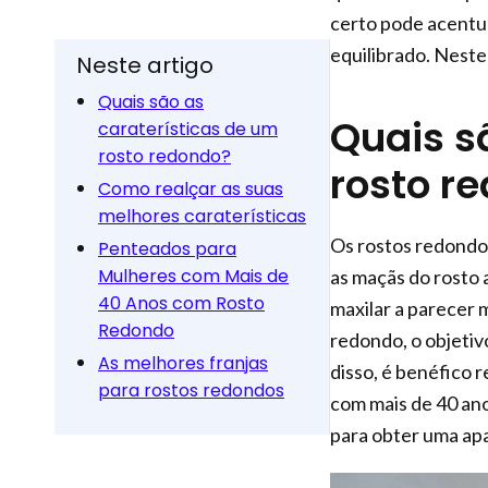
certo pode acentua
equilibrado. Neste 
Neste artigo
Quais são as
Quais s
caraterísticas de um
rosto redondo?
rosto r
Como realçar as suas
melhores caraterísticas
Os rostos redondo
Penteados para
Mulheres com Mais de
as maçãs do rosto 
40 Anos com Rosto
maxilar a parecer
Redondo
redondo, o objetiv
As melhores franjas
disso, é benéfico 
para rostos redondos
com mais de 40 an
para obter uma apa