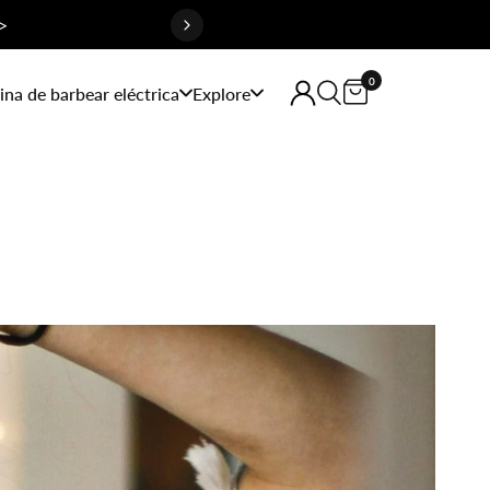
>
0
na de barbear eléctrica
Explore