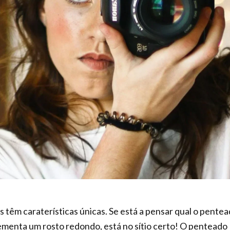
 têm caraterísticas únicas. Se está a pensar qual o pente
menta um rosto redondo, está no sítio certo! O penteado