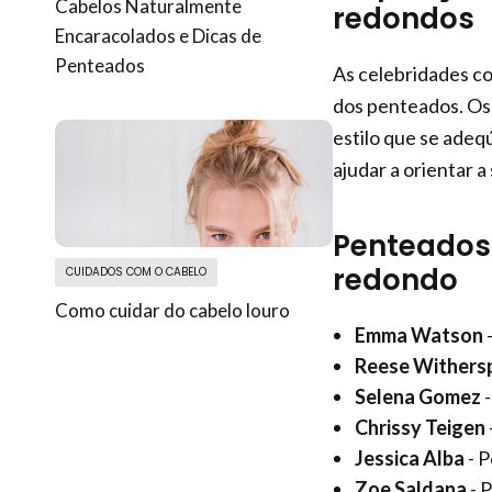
Cabelos Naturalmente
redondos
Encaracolados e Dicas de
Penteados
As celebridades c
dos penteados. Os 
estilo que se adeq
ajudar a orientar a
Penteados 
redondo
CUIDADOS COM O CABELO
Como cuidar do cabelo louro
Emma Watson
-
Reese Withers
Selena Gomez
-
Chrissy Teigen
Jessica Alba
- P
Zoe Saldana
- 