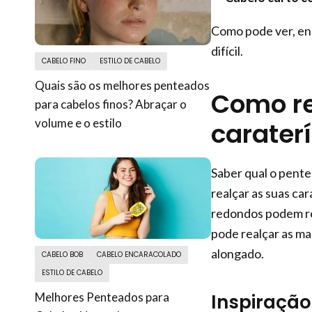
Como pode ver, enc
difícil.
CABELO FINO
ESTILO DE CABELO
Quais são os melhores penteados
Como re
para cabelos finos? Abraçar o
volume e o estilo
caraterí
Saber qual o pent
realçar as suas ca
redondos podem re
pode realçar as maç
alongado.
CABELO BOB
CABELO ENCARACOLADO
ESTILO DE CABELO
Melhores Penteados para
Inspiração