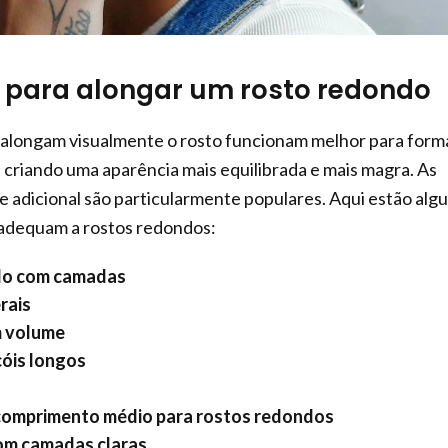
 para alongar um rosto redondo
alongam visualmente o rosto funcionam melhor para form
 criando uma aparência mais equilibrada e mais magra. As
 adicional são particularmente populares. Aqui estão alg
adequam a rostos redondos:
do com camadas
rais
 volume
óis longos
comprimento médio para rostos redondos
om camadas claras