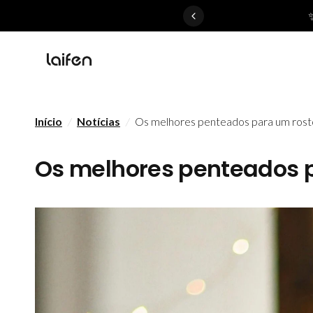
 gentle for everyone>>
Início
/
Notícias
/
Os melhores penteados para um ros
Os melhores penteados 