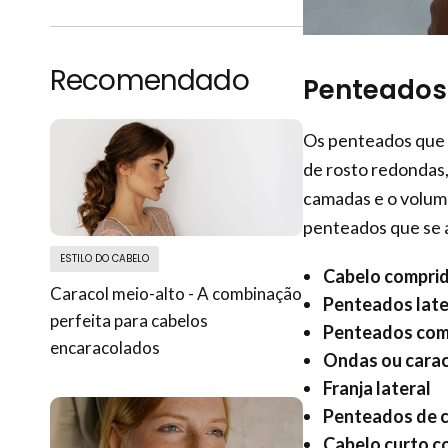
Recomendado
Penteados
Os penteados que 
de rosto redondas,
camadas e o volume
penteados que se 
ESTILO DO CABELO
Cabelo compri
Caracol meio-alto - A combinação
Penteados late
perfeita para cabelos
Penteados com
encaracolados
Ondas ou carac
Franja lateral
Penteados de 
Cabelo curto c