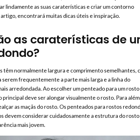
r lindamente as suas caraterísticas e criar um contorno
artigo, encontrará muitas dicas úteis e inspiração.
ão as caraterísticas de 
edondo?
s têm normalmente largura e comprimento semelhantes, 
a serem frequentemente a parte mais larga e a linha do
 mais arredondada. Ao escolher um penteado para um rosto
o principal deve ser alongar visualmente o rosto. Para além
realçar as maçãs do rosto. Os penteados para rostos redon
os devem considerar cuidadosamente a estrutura do rosto
rência mais jovem.