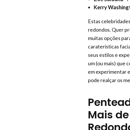
Kerry Washing
Estas celebridade
redondos. Quer pre
muitas opções para
caraterísticas fac
seus estilos e exp
um (ou mais) que c
em experimentar es
pode realçar os me
Pentead
Mais de
Redond