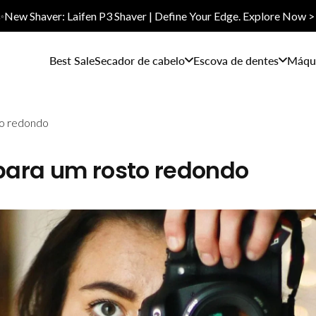
✨New Shaver: Laifen P3 Shaver | Define Your Edge. Explore Now >
Best Sale
Secador de cabelo
Escova de dentes
Máqui
to redondo
para um rosto redondo