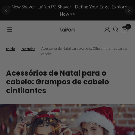
d
✨New Shaver: Laifen P3 Shaver | Define Your Edge. Explore
Now >>
0
/
/
Acessórios de Natal para o cabelo: Clips cintilantes para o
Início
Notícias
cabelo
Acessórios de Natal para o
cabelo: Grampos de cabelo
cintilantes