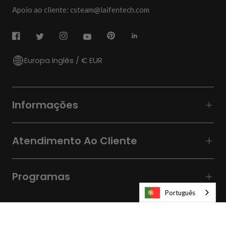
Apoio ao cliente: csteam@laifentech.com
Europa Inglês / € EUR
Informações
Atendimento Ao Cliente
Programas
Português
© 2026
Laifen-EU.
All rights reserved.