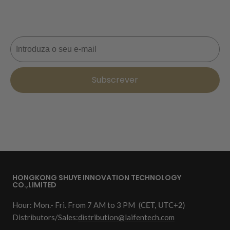
receber actualizações, dicas de estilo e 10% de
desconto na sua próxima encomenda. 📩
Correio eletrónico
Subscrever
HONGKONG SHUYE INNOVATION TECHNOLOGY
CO.,LIMITED
Hour: Mon.- Fri. From 7 AM to 3 PM
(CET, UTC+2)
Distributors/Sales:
distribution@laifentech.com