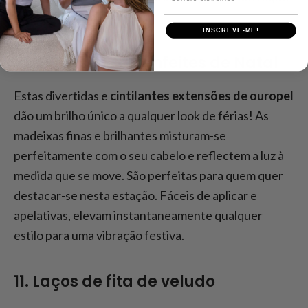
de charme natalício.
INSCREVE-ME!
10. Extensões de enfeites de Natal
Estas divertidas e
cintilantes extensões de ouropel
dão um brilho único a qualquer look de férias! As
madeixas finas e brilhantes misturam-se
perfeitamente com o seu cabelo e reflectem a luz à
medida que se move. São perfeitas para quem quer
destacar-se nesta estação. Fáceis de aplicar e
apelativas, elevam instantaneamente qualquer
estilo para uma vibração festiva.
11. Laços de fita de veludo