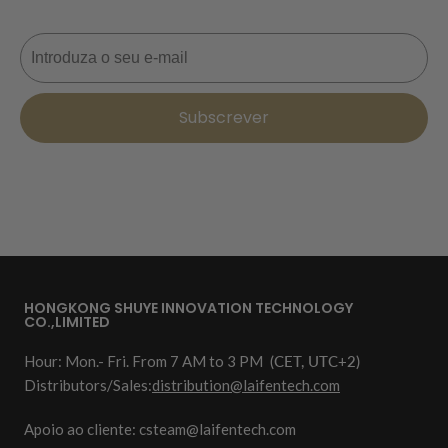
Correio eletrónico
Subscrever
HONGKONG SHUYE INNOVATION TECHNOLOGY
CO.,LIMITED
Hour: Mon.- Fri. From 7 AM to 3 PM
(CET, UTC+2)
Distributors/Sales:
distribution@laifentech.com
Apoio ao cliente: csteam@laifentech.com