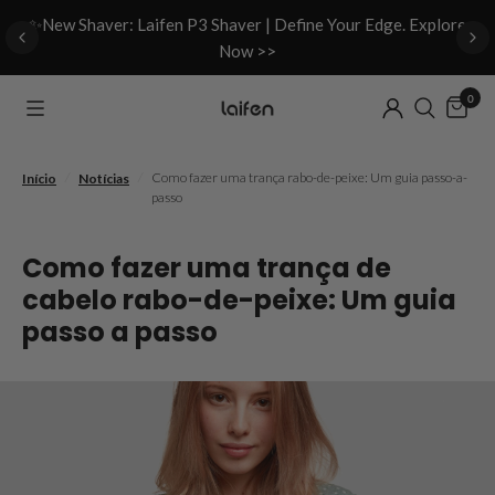
d
✨New Shaver: Laifen P3 Shaver | Define Your Edge. Explore
Now >>
0
/
/
Como fazer uma trança rabo-de-peixe: Um guia passo-a-
Início
Notícias
passo
Como fazer uma trança de
cabelo rabo-de-peixe: Um guia
passo a passo