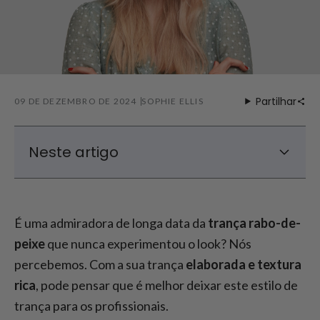
Partilhar
09 DE DEZEMBRO DE 2024
SOPHIE ELLIS
Neste artigo
O que é uma trança rabo-de-peixe?
Como fazer uma trança rabo-de-peixe: Um
É uma admiradora de longa data da
trança rabo-de-
guia passo a passo
peixe
que nunca experimentou o look? Nós
Outras formas de usar uma trança rabo-
percebemos. Com a sua trança
elaborada e textura
de-peixe
rica
, pode pensar que é melhor deixar este estilo de
trança para os profissionais.