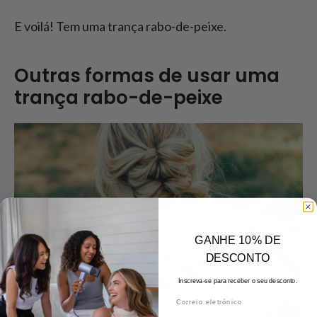
E voilá! Tem uma trança rabo-de-peixe.
Outras formas de usar uma
trança rabo-de-peixe
GANHE 10% DE
DESCONTO
Inscreva-se para receber o seu desconto.
Correio eletrónico