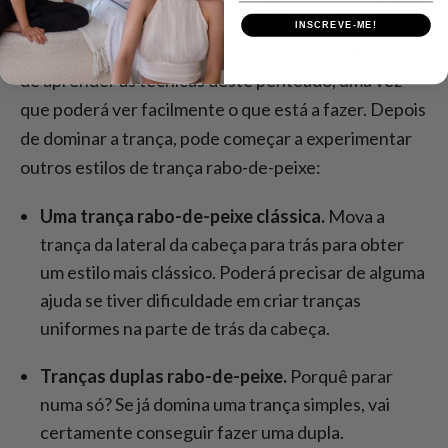
INSCREVE-ME!
Uma trança lateral rabo-de-peixe é uma forma fácil
de aprender as técnicas deste penteado, uma vez
que poderá ver facilmente o que está a fazer. Depois
de dominar a trança, pode começar a experimentar
outros estilos de trança rabo-de-peixe:
Uma trança rabo-de-peixe clássica.
Mova a
trança da lateral da cabeça para trás para obter
um estilo mais clássico. Poderá precisar de alguma
ajuda se tiver dificuldade em criar tranças
uniformes na parte de trás da cabeça.
Tranças duplas rabo-de-peixe.
Porquê parar
numa só? Se já domina uma trança simples, vai
certamente conseguir fazer uma dupla.