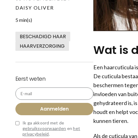
DAISY OLIVER
5 min(s)
BESCHADIGD HAAR
Wat is 
HAARVERZORGING
Een haarcuticula 
De cuticula bestaa
Eerst weten
beschermen tegen 
invloeden van buit
E-mail
gehydrateerd is, i
Aanmelden
houdt en helpt voc
kunnen tieren.
Ik ga akkoord met de
gebruiksvoorwaarden
en
het
privacybeleid
.
Als de cuticula van