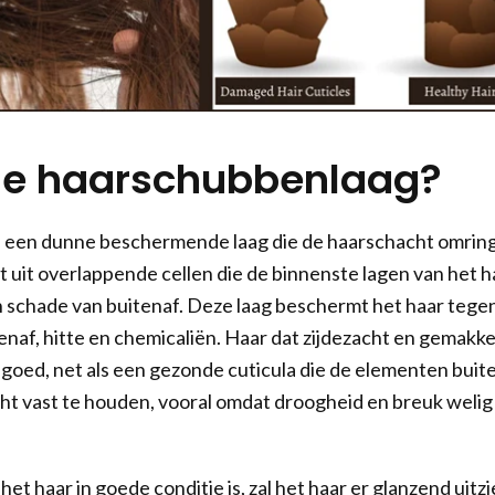
de haarschubbenlaag?
is een dunne beschermende laag die de haarschacht omring
t uit overlappende cellen die de binnenste lagen van het h
schade van buitenaf. Deze laag beschermt het haar tege
enaf, hitte en chemicaliën. Haar dat zijdezacht en gemakkel
s goed, net als een gezonde cuticula die de elementen buit
ht vast te houden, vooral omdat droogheid en breuk welig
 het haar in goede conditie is, zal het haar er glanzend uitz