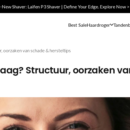
✨New Shaver: Laifen P3 Shaver | Define Your Edge. Explore Now >
Best Sale
Haardroger
Tandenb
r, oorzaken van schade & hersteltips
aag? Structuur, oorzaken va