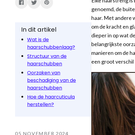
Elke haarstreng is
genoemd, de buiten
haar. Met andere 
om de kracht en gl
In dit artikel
dieper in op wat d
Wat is de
belangrijkste oor
haarschubbenlaag?
manieren om de ha
Structuur van de
een groot verschil
haarschubben
Oorzaken van
beschadiging van de
haarschubben
Hoe de haarcuticula
herstellen?
05 NOVEMBER 2024