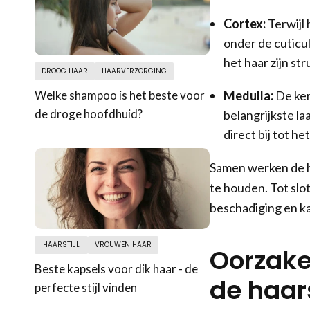
Cortex:
Terwijl 
onder de cuticul
het haar zijn str
DROOG HAAR
HAARVERZORGING
Medulla:
De ker
Welke shampoo is het beste voor
de droge hoofdhuid?
belangrijkste l
direct bij tot h
Samen werken de h
te houden. Tot slo
beschadiging en ka
HAARSTIJL
VROUWEN HAAR
Oorzake
Beste kapsels voor dik haar - de
de haa
perfecte stijl vinden