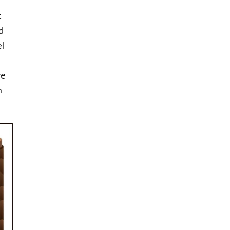
t
d
el
ve
n