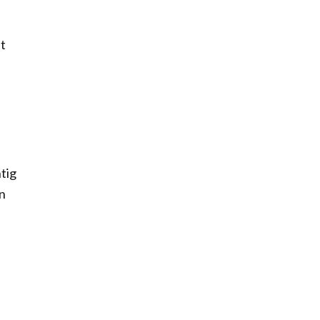
t
tig
n