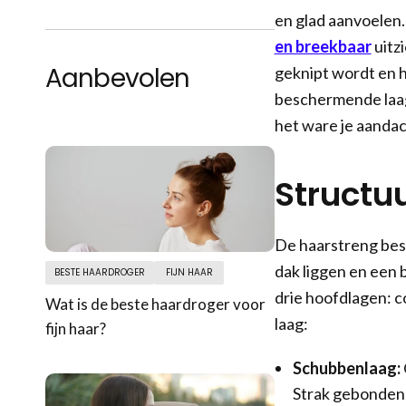
en glad aanvoelen. 
en breekbaar
uitz
Aanbevolen
geknipt wordt en he
beschermende laag 
het ware je aandac
Structu
De haarstreng best
dak liggen en een 
BESTE HAARDROGER
FIJN HAAR
drie hoofdlagen: co
Wat is de beste haardroger voor
laag:
fijn haar?
Schubbenlaag:
Strak gebonden c