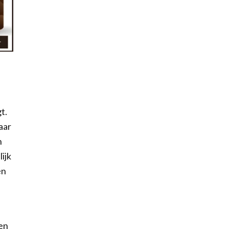
t.
aar
n
ijk
en
ien