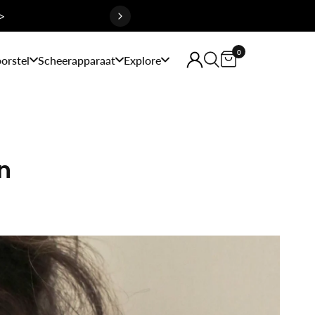
>
0
orstel
Scheerapparaat
Explore
n