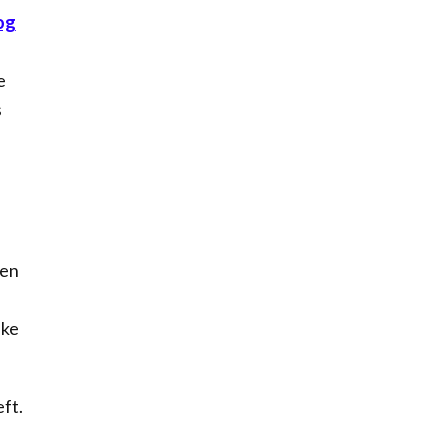
og
e
s
een
lke
ft.