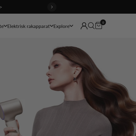
>
0
te
Elektrisk rakapparat
Explore