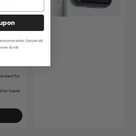
oupon
 Shaver
stprenumeranter. Genom att
änner du vår
& Non-Slip
tandard for
 for travel