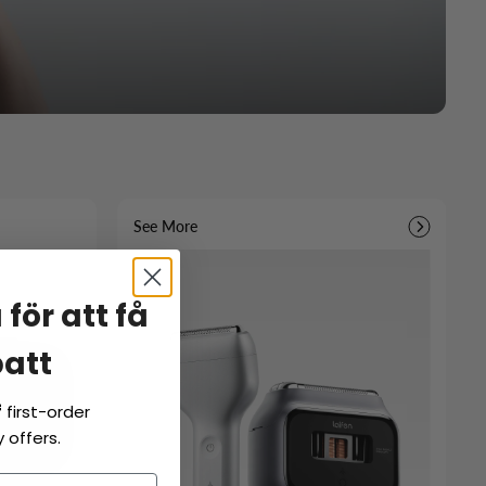
See More
för att få
batt
f
first-order
 offers.