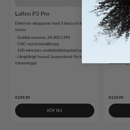
Laifen T
Laifen P3 Pro
Elektrisk ra
Elektrisk rakapparat med 3 blad och linjär
motor
motor
- 12.000 C
- Dubbla motorer, 24 000 CPM
- CNC unib
- CNC-styrd metallkropp
- 120-minut
- 100-minuters snabbladdningsbatteri
- Perfekt fö
- Långhårigt huvud, laserpolerat för mjuka
slätrakning
trimmningar
€199,99
€159,99
KÖP NU