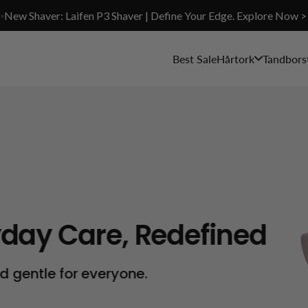
✨New Shaver: Laifen P3 Shaver | Define Your Edge. Explore Now >
Best Sale
Hårtork
Tandbors
re, Redefined
veryone.