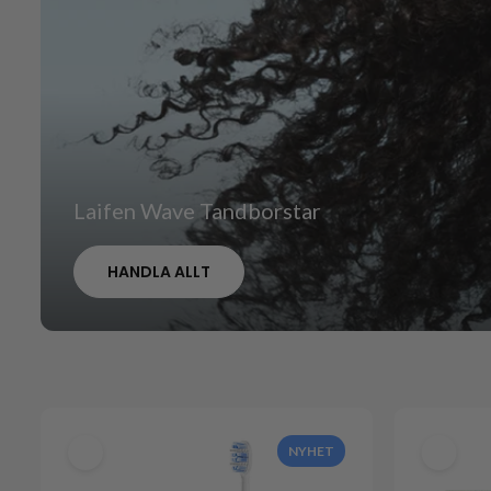
Laifen Wave Tandborstar
HANDLA ALLT
NYHET