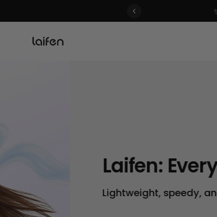
 gentle for everyone>>
Laifen: Everyday Ca
Lightweight, speedy, and gentle for e