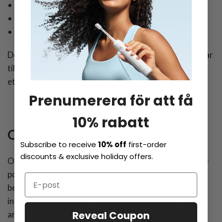
EU länder: 3-7 arbetsdagar
Storbritannien: 10-20 arbetsdagar
IE: 10-20 arbetsdagar
Det kan tillkomma en extra fraktavgift för beställningar
till specifika territorier och adresser (Schweiz, Malta
etc.)
Prenumerera för att få
10% rabatt
Orderstatus
Subscribe to receive
10% off
first-order
discounts & exclusive holiday offers.
Om du angav din e-postadress i kassan skickar vi ett e-
postmeddelande med leveransbekräftelse när din
beställning har skickats. Detta e-postmeddelande
innehåller sändningens spårningsnummer, som du kan
Reveal Coupon
använda för att övervaka din beställning direkt via