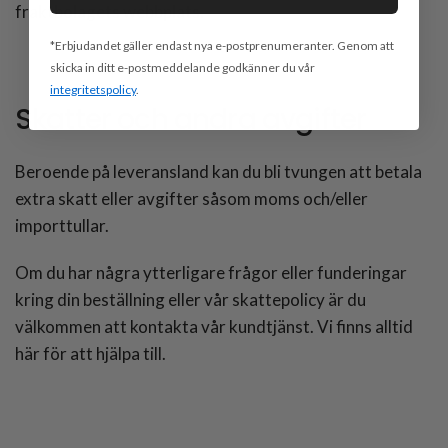
fraktbolagets webbplats.
*Erbjudandet gäller endast nya e-postprenumeranter. Genom att
skicka in ditt e-postmeddelande godkänner du vår
integritetspolicy
.
Skatter och andra avgifter
Beroende på leveransland kan du bli tvungen att betala
extra skatt eller avgifter såsom moms och/eller
importtullar.
Om du har några ytterligare frågor eller funderingar
kring din beställning eller vår skattepolicy är du
välkommen att kontakta vår kundtjänst. Vi finns alltid
här för att hjälpa till.