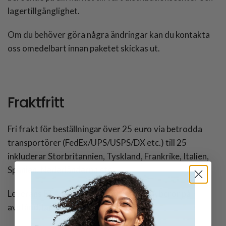
lagertillgänglighet.
Om du behöver göra några ändringar kan du kontakta
oss omedelbart innan paketet skickas ut.
Fraktfritt
Fri frakt
för beställningar över 25 euro
via betrodda
transportörer (FedEx/UPS/USPS/DX etc.) till 25
inkluderar Storbritannien, Tyskland, Frankrike, Italien,
Spanien, Nederländerna etc.
Leverans ETA (endast för referens, ETA beror på
avstånd, lager och transporttjänster):