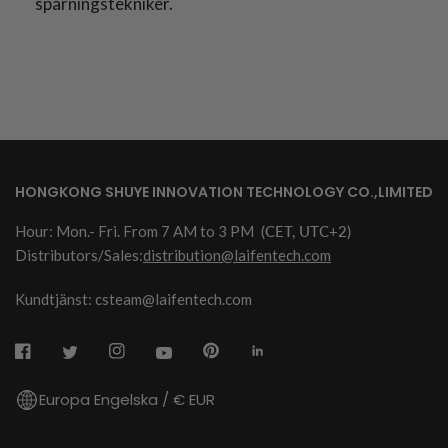
spårningstekniker.
HONGKONG SHUYE INNOVATION TECHNOLOGY CO.,LIMITED
Hour: Mon.- Fri. From 7 AM to 3 PM
(CET, UTC+2)
Distributors/Sales:
distribution@laifentech.com
Kundtjänst: csteam@laifentech.com
Europa Engelska / € EUR