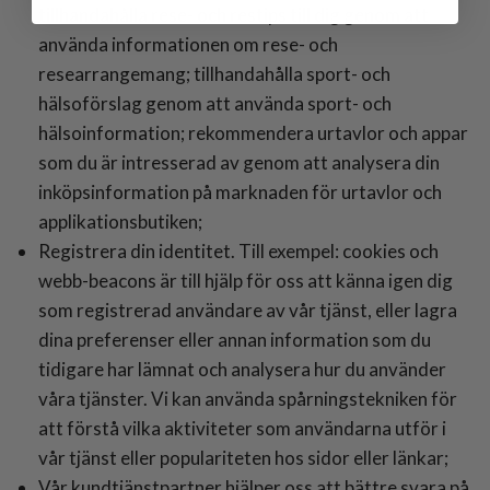
tillhandahålla rese- och restips till dig genom att
använda informationen om rese- och
researrangemang; tillhandahålla sport- och
hälsoförslag genom att använda sport- och
hälsoinformation; rekommendera urtavlor och appar
som du är intresserad av genom att analysera din
inköpsinformation på marknaden för urtavlor och
applikationsbutiken;
Registrera din identitet. Till exempel: cookies och
webb-beacons är till hjälp för oss att känna igen dig
som registrerad användare av vår tjänst, eller lagra
dina preferenser eller annan information som du
tidigare har lämnat och analysera hur du använder
våra tjänster. Vi kan använda spårningstekniken för
att förstå vilka aktiviteter som användarna utför i
vår tjänst eller populariteten hos sidor eller länkar;
Vår kundtjänstpartner hjälper oss att bättre svara på