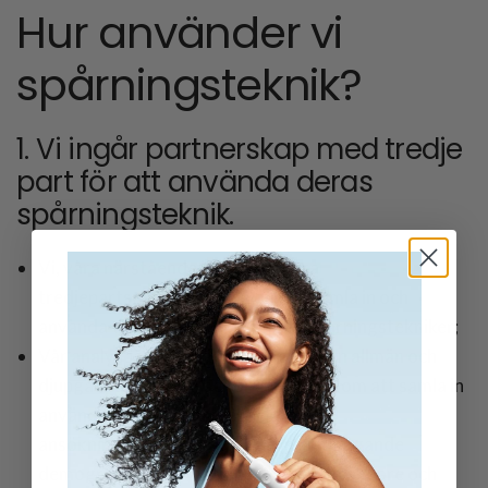
Hur använder vi
spårningsteknik?
1. Vi ingår partnerskap med tredje
part för att använda deras
spårningsteknik.
Vi, våra närstående bolag och våra
tredjepartspartner kan då och då samla in och
använda viss information genom spårningstekniker;
Vår analyspartner hjälper oss att få en allmän och
djupgående förståelse för Laifen. Såsom att samla in
användningsdata för webbplats och
ansökningsformulär, samla in grundläggande
demografisk information om våra användare och