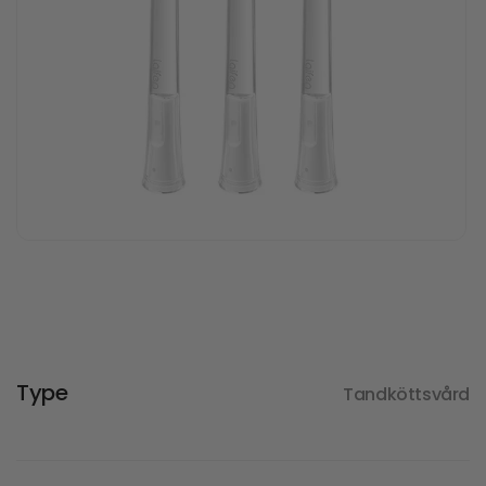
Type
Tandköttsvård