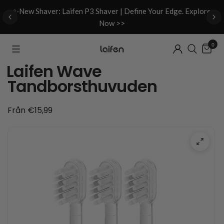
d
✨New Shaver: Laifen P3 Shaver | Define Your Edge. Explore
Now >>
0
Laifen Wave
Tandborsthuvuden
Från €15,99