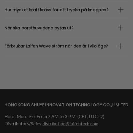
Hur mycket kraft krävs för att trycka på knappen?
När ska borsthuvudena bytas ut?
Förbrukar Laifen Wave ström när den är i viloläge?
HONGKONG SHUYE INNOVATION TECHNOLOGY CO.,LIMITED
Hour: Mon.- Fri. From 7 AM to 3 PM
(CET, UTC+2)
Distributors/Sales:
distribution@laifentech.com