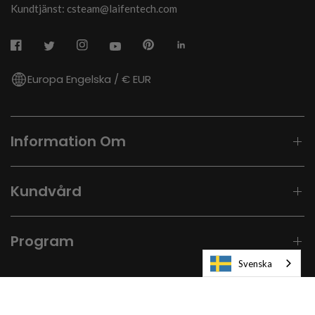
Kundtjänst: csteam@laifentech.com
Europa Engelska / € EUR
Information Om
Kundvård
Program
Svenska
© 2026
Laifen-EU.
All rights reserved.