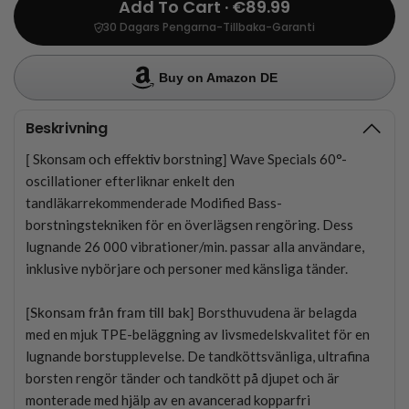
Add To Cart · €89.99
30 Dagars Pengarna-Tillbaka-Garanti
Buy on Amazon DE
Beskrivning
[
Skonsam
och effektiv
borstning
]
Wave Specials 60°-
oscillationer efterliknar enkelt den
tandläkarrekommenderade Modified Bass-
borstningstekniken för en överlägsen rengöring. Dess
lugnande 26 000 vibrationer/min. passar alla användare,
inklusive nybörjare och personer med känsliga tänder.
[Skonsam från fram till bak]
Borsthuvudena är belagda
med en mjuk TPE-beläggning av livsmedelskvalitet för en
lugnande borstupplevelse. De tandköttsvänliga, ultrafina
borsten rengör tänder och tandkött på djupet och är
monterade med hjälp av en avancerad kopparfri