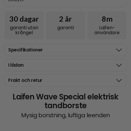
30 dagar
2
år
8m
garanti utan
garanti
Laifen-
krångel
användare
Specifikationer
I lådan
Frakt och retur
Laifen Wave Special elektrisk
tandborste
Mysig borstning, luftiga leenden