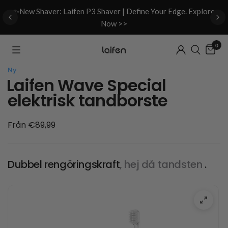
d
✨New Shaver: Laifen P3 Shaver | Define Your Edge. Explore
Now >>
0
Ny
Laifen Wave Special
elektrisk tandborste
Från €89,99
Dubbel rengöringskraft
, hej då tandsten
.