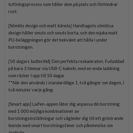
tuftningsprocess som håller dem på plats och förhindrar
rost.
[Sömlös
design och matt
känsla]
Handtagets sömlösa
design håller smuts och smuts borta, och den mjuka matt
PU-beläggningen gör det bekvämt att hålla i under
borstningen.
[50 dagars batteritid]
Den perfekta reskamraten. Fulladdad
på bara 3 timmar via USB-C-kabeln, med en enda laddning
som räcker i upp till 50 dagar
**När den används i standardläge 1, två gånger om dagen, i
två minuter varje gång.
[Smart
app] Laifen-appen låter dig anpassa din borstning
med 1 000 möjliga kombinationer av
borstningsinställningar och vägleder dig till ett gnistrande
leende med smart borstningstimer och påminnelse om
zonbyte