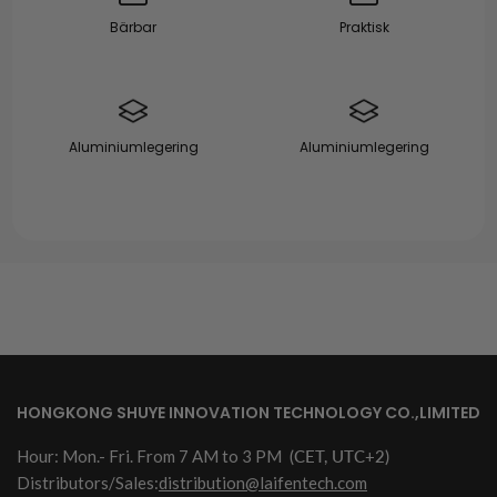
Bärbar
Praktisk
Aluminiumlegering
Aluminiumlegering
HONGKONG SHUYE INNOVATION TECHNOLOGY CO.,LIMITED
Hour: Mon.- Fri. From 7 AM to 3 PM
(CET, UTC+2)
Distributors/Sales:
distribution@laifentech.com