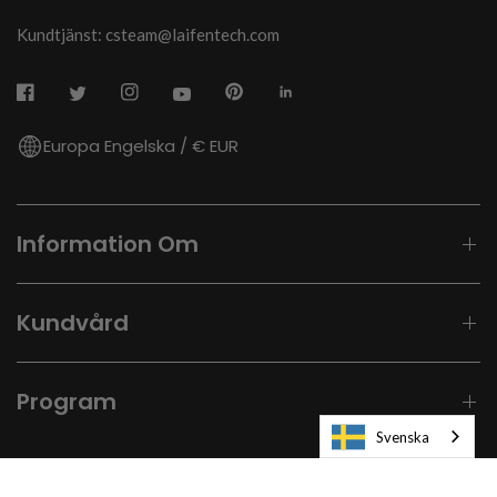
Kundtjänst: csteam@laifentech.com
Europa Engelska / € EUR
Information Om
Kundvård
Program
Svenska