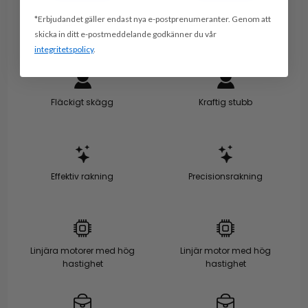
*Erbjudandet gäller endast nya e-postprenumeranter. Genom att
Läs mer >
Läs mer om detta>.
skicka in ditt e-postmeddelande godkänner du vår
integritetspolicy
.
Fläckigt skägg
Kraftig stubb
Effektiv rakning
Precisionsrakning
Linjära motorer med hög
Linjär motor med hög
hastighet
hastighet