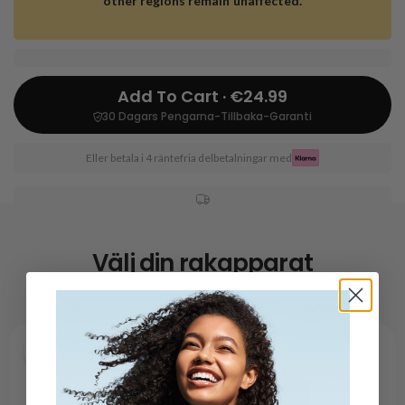
other regions remain unaffected.
Add To Cart · €24.99
30 Dagars Pengarna-Tillbaka-Garanti
Eller betala i 4 räntefria delbetalningar med
Välj din rakapparat