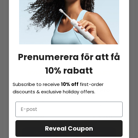
Prenumerera för att få
10% rabatt
NYHET
NYHET
Subscribe to receive
10% off
first-order
P3 Pro
T1 Pro
discounts & exclusive holiday offers.
Linjär rakapparat
Linjär rakapparat
3-bladigt huvud
1-bladigt huvud
€ 199.99
Från € 129,99
Reveal Coupon
Köp
Köp