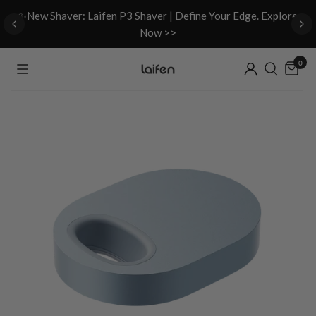
d
✨New Shaver: Laifen P3 Shaver | Define Your Edge. Explore
Now >>
0