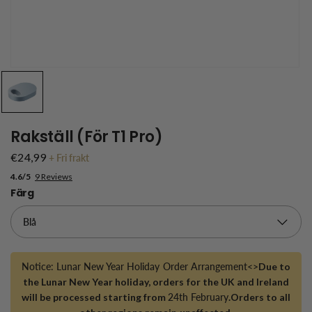
Rakställ (för T1 Pro)
€24,99
+
Fri frakt
4.6/5
9 Reviews
Färg
Notice: Lunar New Year Holiday Order Arrangement<>
Due to
the Lunar New Year holiday, orders for the UK and Ireland
will be processed starting from
24th February
.Orders to all