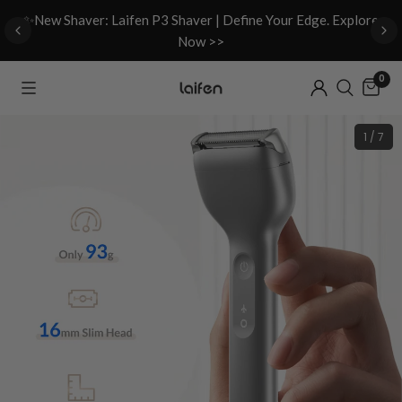
d
✨New Shaver: Laifen P3 Shaver | Define Your Edge. Explore
Now >>
0
1 / 7