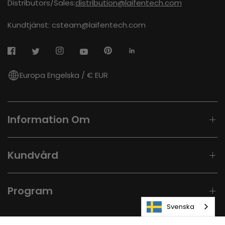
Distributors/Sales:
distribution@laifentech.com
Kundtjänst: csteam@laifentech.com
Europa Engelska / € EUR
Information Om
Kundvård
Program
Svenska