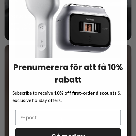
Manual Razor Feel, Electric Convenience
T1 Pro, 93g from intact aluminum, with 12mm handle, 16mm
blade, 15° tilt for natural comfort.
Prenumerera för att få 10%
rabatt
Subscribe to receive
10% off first-order discounts
&
exclusive holiday offers.