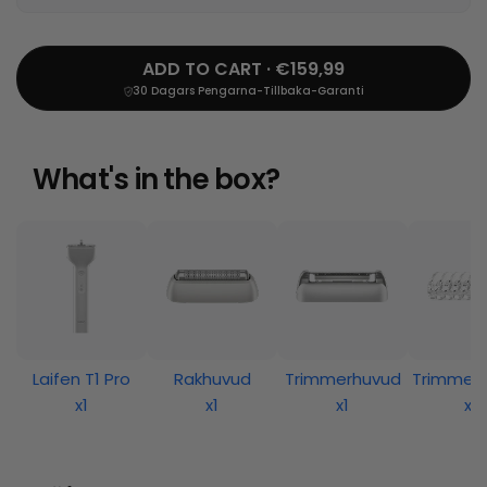
ADD TO CART · €159,99
30 Dagars Pengarna-Tillbaka-Garanti
What's in the box?
Laifen T1 Pro
Rakhuvud
Trimmerhuvud
Trimmer 
x1
x1
x1
x3