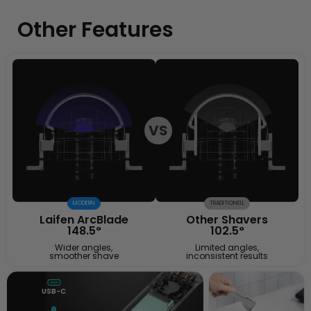
Other Features
VS
MODERN
TRADITIONELL
Laifen ArcBlade
Other Shavers
148.5°
102.5°
Wider angles,
Limited angles,
smoother shave
inconsistent results
USB-C