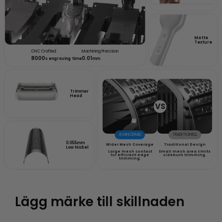
Matte
Texture
CNC Crafted
Machining Precision
8000
0.01
s engraving time
mm
Trimmer
Head
VS
AVANCERAD
TRADITIONELL
0.055mm
Wider Mesh Coverage
Traditional Design
Low Nickel
Large mesh contact
Small mesh area limits
for efficient edge
sideburn trimming.
trimming.
Lägg märke till skillnaden