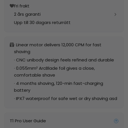
Fri frakt
2 års garanti
Upp till 30 dagars returrätt
· Linear motor delivers 12,000 CPM for fast
shaving
· CNC unibody design feels refined and durable
· 0.055mm² ArcBlade foil gives a close,
comfortable shave
· 4 months shaving, 120-min fast-charging
battery
· IPX7 waterproof for safe wet or dry shaving asd
T1 Pro User Guide
+