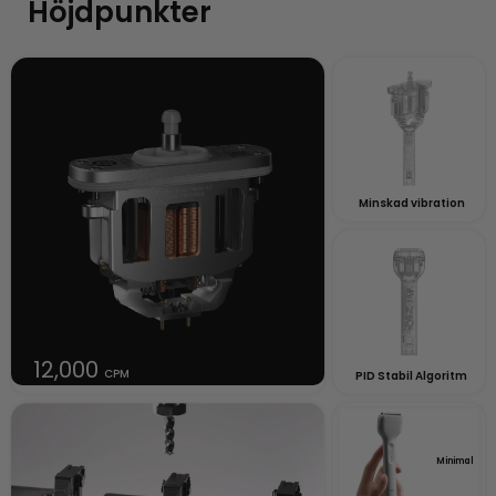
Höjdpunkter
Minskad vibration
12,000
CPM
PID Stabil Algoritm
Minimal