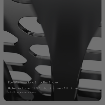
Powerful Motor for a Smoother Shave
High-speed motor (12,000 cuts/min) powers T1 Pro for fast,
effortless, close shaves.