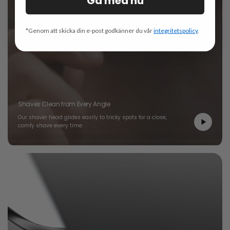
Gå med nu
*Genom att skicka din e-post godkänner du vår
integritetspolicy
.
Shaves Clean from Every Angle
Our shaver head glides easily to tricky spots for a close,
comfy shave every time.