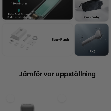
120 minuter
1 Min Fast Charge
Resvänlig
8 Min användning
Eco-Pack
IPX7
Jämför vår uppställning