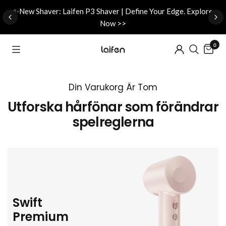
d
✨New Shaver: Laifen P3 Shaver | Define Your Edge. Explore
Now >>
0
Din Varukorg Är Tom
Utforska hårfönar som förändrar
spelreglerna
Swift
Premium