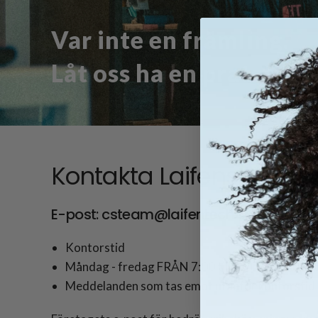
Var inte en främling.
Låt oss ha en pratstund
Kontakta Laifens kundtj
E-post: csteam@laifentech.com
Kontorstid
Måndag - fredag FRÅN 7:00 till 15:00
Standardt
Meddelanden som tas emot utanför kontorstid 