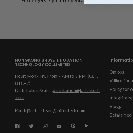
Företagets e-post för bedrägeribekämpning: comp
HONGKONG SHUYE INNOVATION
Informati
TECHNOLOGY CO.,LIMITED
Om oss
Hour: Mon.- Fri. From 7 AM to 3 PM
(CET,
Villkor för
UTC+2)
Policy för 
Distributors/Sales:
distribution@laifentech
.com
Integritets
Blogg
Kundtjänst: csteam@laifentech.com
Betala med 