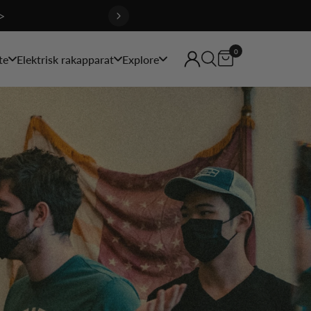
>
0
te
Elektrisk rakapparat
Explore