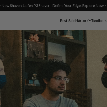
✨New Shaver: Laifen P3 Shaver | Define Your Edge. Explore Now >
Best Sale
Hårtork
Tandbors