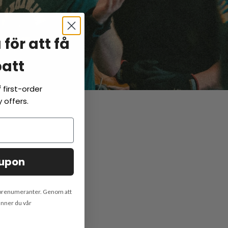
för att få
batt
f
first-order
 offers.
oupon
stprenumeranter. Genom att
änner du vår