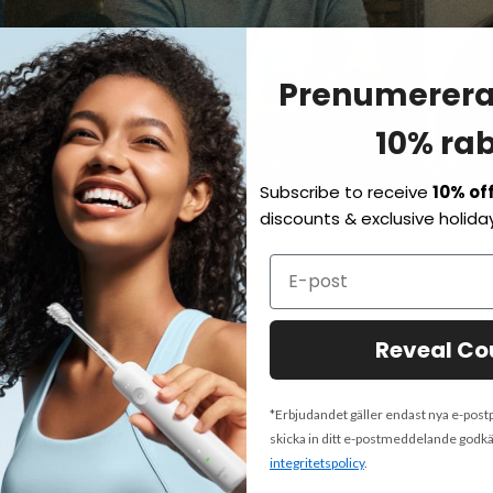
Prenumerera 
.
10% ra
Subscribe to receive
10% of
discounts & exclusive holiday
änst
Reveal C
id (CET, UTC+2)
:
*Erbjudandet gäller endast nya e-po
skicka in ditt e-postmeddelande godk
besvaras inom 24 timmar.
integritetspolicy
.