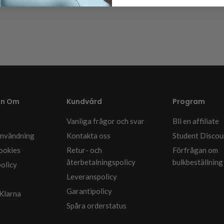
liance@laifen.net
on Om
Kundvård
Program
Vanliga frågor och svar
Bli en affiliate
 användning
Kontakta oss
Student Discou
cookies
Retur- och
Förfrågan om
återbetalningspolicy
bulkbeställning
policy
Leveranspolicy
Garantipolicy
Klarna
Spåra orderstatus