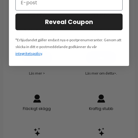
P3 Pro
T1 Pro
Reveal Coupon
Linjär rakapparat
Linjär rakapparat
3-bladigt huvud
1-bladigt huvud
*Erbjudandet gäller endast nya e-postprenumeranter. Genom att
€ 199.99
Från € 129,99
skicka in ditt e-postmeddelande godkänner du vår
integritetspolicy
.
Köp
Köp
Läs mer >
Läs mer om detta>.
Fläckigt skägg
Kraftig stubb