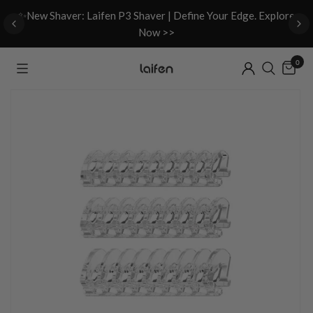
d
✨New Shaver: Laifen P3 Shaver | Define Your Edge. Explore
Now >>
0