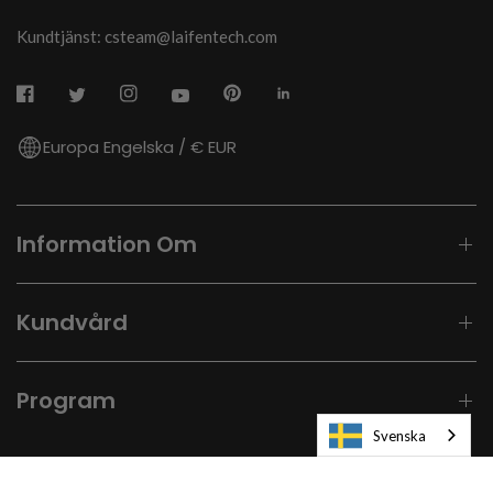
Kundtjänst: csteam@laifentech.com
Europa Engelska / € EUR
Information Om
Kundvård
Program
Svenska