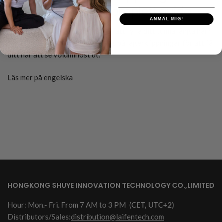
tunt långt hår: En komplett guide
ANMÄL MIG!
Letar du efter hårklippningar för att fylla ditt tunna långa hår?
Hitta de bästa frisyrerna och tips på lagerklippningar för att få
ditt hår att se voluminöst ut.
Läs mer på engelska
HONGKONG SHUYE INNOVATION TECHNOLOGY CO.,LIMITED
Hour: Mon.- Fri. From 7 AM to 3 PM
(CET, UTC+2)
Distributors/Sales:
distribution@laifentech.com