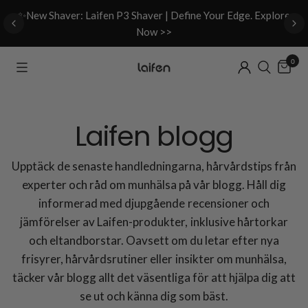
d
✨New Shaver: Laifen P3 Shaver | Define Your Edge. Explore
Now >>
0
Laifen blogg
Upptäck de senaste handledningarna, hårvårdstips från
experter och råd om munhälsa på vår blogg. Håll dig
informerad med djupgående recensioner och
jämförelser av Laifen-produkter, inklusive hårtorkar
och eltandborstar. Oavsett om du letar efter nya
frisyrer, hårvårdsrutiner eller insikter om munhälsa,
täcker vår blogg allt det väsentliga för att hjälpa dig att
se ut och känna dig som bäst.