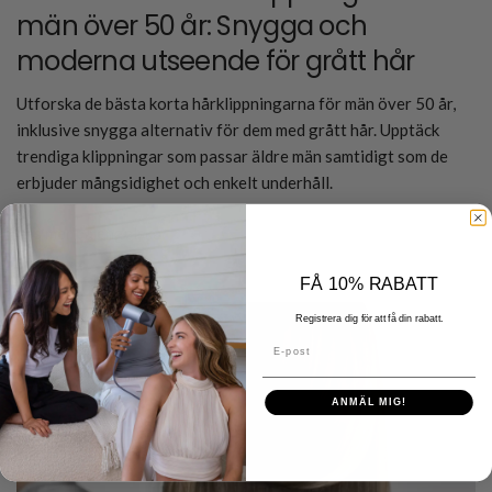
män över 50 år: Snygga och
moderna utseende för grått hår
Utforska de bästa korta hårklippningarna för män över 50 år,
inklusive snygga alternativ för dem med grått hår. Upptäck
trendiga klippningar som passar äldre män samtidigt som de
erbjuder mångsidighet och enkelt underhåll.
Läs mer på engelska
FÅ 10% RABATT
Registrera dig för att få din rabatt.
E-post
ANMÄL MIG!