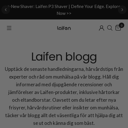
d
✨New Shaver: Laifen P3 Shaver | Define Your Edge. Explore
Now >>
0
Laifen blogg
Upptäck de senaste handledningarna, hårvårdstips från
experter och råd om munhälsa på vår blogg. Håll dig
informerad med djupgående recensioner och
jämförelser av Laifen-produkter, inklusive hårtorkar
och eltandborstar. Oavsett om du letar efter nya
frisyrer, hårvårdsrutiner eller insikter om munhälsa,
täcker vår blogg allt det väsentliga för att hjälpa dig att
se ut och känna dig som bäst.