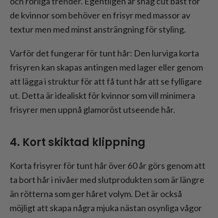
och rörliga trender. Egentligen är shag cut bäst för
de kvinnor som behöver en frisyr med massor av
textur men med minst ansträngning för styling.
Varför det fungerar för tunt hår: Den lurviga korta
frisyren kan skapas antingen med lager eller genom
att lägga i struktur för att få tunt hår att se fylligare
ut. Detta är idealiskt för kvinnor som vill minimera
frisyrer men uppnå glamoröst utseende hår.
4. Kort skiktad klippning
Korta frisyrer för tunt hår över 60 år görs genom att
ta bort hår i nivåer med slutprodukten som är längre
än rötterna som ger håret volym. Det är också
möjligt att skapa några mjuka nästan osynliga vågor