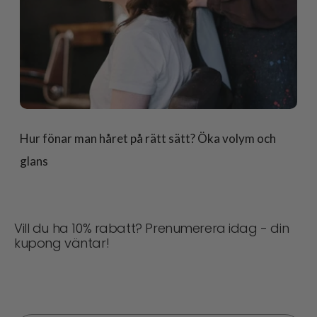
Hur fönar man håret på rätt sätt? Öka volym och
glans
Vill du ha 10% rabatt? Prenumerera idag - din
kupong väntar!
Missa aldrig en deal! Gå med nu för uppdateringar,
stiltips och 10% rabatt på din nästa beställning. 📩