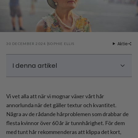
Aktie
30 DECEMBER 2024
SOPHIE ELLIS
I denna artikel
Varför är korta frisyrer bra för tunt hår över
60 år?
Vi vet alla att när vi mognar växer vårt hår
Populära korta frisyrer för tunt hår över 60
annorlunda när det gäller textur och kvantitet.
år
Några av de rådande hårproblemen som drabbar de
Tips för att styla tunt hår över 60 år
flesta kvinnor över 60 år är tunnhårighet. För dem
Slutsats: Bästa korta frisyrer för tunt hår
över 60 år
med tunt hår rekommenderas att klippa det kort,