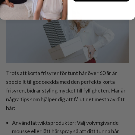
Trots att korta frisyrer för tunt hår över 60 år är
speciellt tillgodosedda med den perfekta korta
frisyren, bidrar styling mycket till fylligheten. Här är
några tips som hjälper dig att få ut det mesta av ditt
hår:
Använd lättviktsprodukter: Välj volymgivande
mousse eller lätt hårspray så att ditt tunna hår