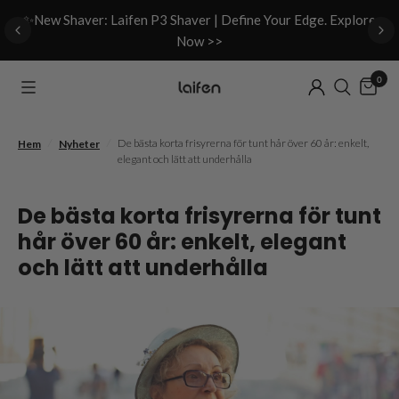
d
✨New Shaver: Laifen P3 Shaver | Define Your Edge. Explore
Now >>
0
/
/
De bästa korta frisyrerna för tunt hår över 60 år: enkelt,
Hem
Nyheter
elegant och lätt att underhålla
De bästa korta frisyrerna för tunt
hår över 60 år: enkelt, elegant
och lätt att underhålla