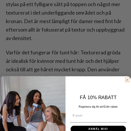
stylas på ett fylligare sätt på toppen och något mer
texturerat i det underliggande området och på
kronan. Det är mest lämpligt för damer med fint hår
eftersom allt är fokuserat på textur och uppbyggnad
av densitet.
Varför det fungerar för tunt hår: Texturerad gröda
är idealisk för kvinnor med tunt hår och det hjälper
också till att ge håret mycket kropp. Den använder
lager och textur för att producera dynamisk och
plyschkänsla som ger tjocklek till håret.
FÅ 10% RABATT
Tips för att styla tunt hår över
Registrera dig för att få din rabatt.
60 år
E-post
ANMÄL MIG!