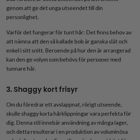
genom att ge det unga utseendet till din
personlighet.
Varför det fungerar för tunt hår: Det finns behov av
att nämna att den så kallade bob är ganska slät och
enkel i sitt snitt. Beroende på hur den är arrangerad
kan den ge volym som behövs för personer med
tunnare hår.
3. Shaggy kort frisyr
Om du föredrar ett avslappnat, rörigt utseende,
skulle shaggy korta hårklippningar vara perfekta för
dig. Denna stil innebär användning av många lager,
och detta resulterar i en produktion av voluminösa