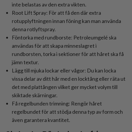
inte belastas av den extra vikten.
Root Lift Spray: För att få den där extra
rotupplyftningen innan föning kan man använda
denna rotlyftspray.
Föntorka med rundborste: Petroleumgelé ska
användas för att skapa minneslagret i
rundborsten, torka i sektioner för att håret ska få
jämn textur.
Lägg till mjuka lockar eller vågor: Du kan locka
vissa delar av ditt hår med en locktång eller räta ut
det med plattången vilket ger mycket volym till
skiktade skärningar.
Få regelbunden trimning: Rengör håret
regelbundet för att stödja denna typ av form och
även garantera kvantitet.