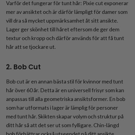
Varför det fungerar för tunt hår: Pixie cut exponerar
mer av ansiktet och är därför lämpligt för damer som
vill dra så mycket uppmärksamhet åt sitt ansikte.
Lager ger skönhet till håret eftersom de ger dem
textur och kropp och därför används för att få tunt
hår att se tjockare ut.
2. Bob Cut
Bob cut är en annan bästa stil för kvinnor med tunt
hår över 60 år. Detta är en universell frisyr som kan
anpassas till alla geometriska ansiktsformer. En bob
som har utformats i lager är lämplig för personer
med tunt hår. Skikten skapar volym och struktur på
ditt hår så att det ser ut som fylligare. Chin-längd
bob förbättrar också utseendet på ditt ansikte