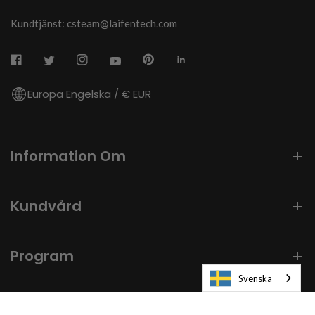
Kundtjänst: csteam@laifentech.com
Europa Engelska / € EUR
Information Om
Kundvård
Program
Svenska