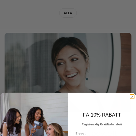
ALLA
FÅ 10% RABATT
DECEMBER 22 2025
Registrera dig för att få din rabatt.
Hur man lufttorkar håret, oavsett
E-post