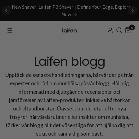
d
✨New Shaver: Laifen P3 Shaver | Define Your Edge. Explore
Now >>
0
Laifen blogg
Upptäck de senaste handledningarna, hårvårdstips från
experter och råd om munhälsa på vår blogg. Håll dig
informerad med djupgående recensioner och
jämförelser av Laifen-produkter, inklusive hårtorkar
och eltandborstar. Oavsett om du letar efter nya
frisyrer, hårvårdsrutiner eller insikter om munhälsa,
täcker vår blogg allt det väsentliga för att hjälpa dig att
se ut och känna dig som bäst.