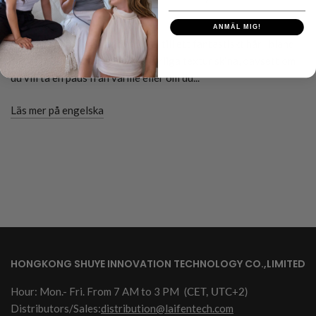
textur
ANMÄL MIG!
En blowout är inte alltid nyckeln till ett fantastiskt hår. Ibland
är det skönt att låta hårets naturliga textur skina, oavsett om
du vill ta en paus från värme eller om du...
Läs mer på engelska
HONGKONG SHUYE INNOVATION TECHNOLOGY CO.,LIMITED
Hour: Mon.- Fri. From 7 AM to 3 PM
(CET, UTC+2)
Distributors/Sales:
distribution@laifentech.com