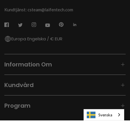
Kundtjänst: csteam@laifentech.com
Europa Engelska / € EUR
Information Om
Kundvård
Program
Svenska