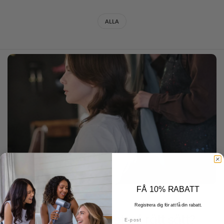
ALLA
FÅ 10% RABATT
JANUARY 13 2026
Registrera dig för att få din rabatt.
Hur fönar man håret på rätt sätt?
E-post