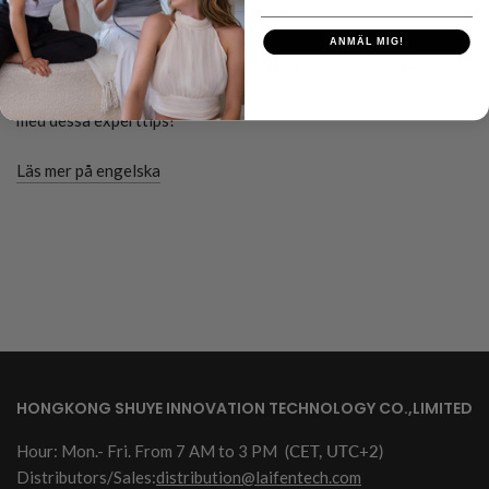
Öka volym och glans
ANMÄL MIG!
Lär dig hur du fönar håret på rätt sätt. Få tips om tekniker,
föning med rundborste och plattång. Uppnå volym och glans
med dessa experttips!
Läs mer på engelska
HONGKONG SHUYE INNOVATION TECHNOLOGY CO.,LIMITED
Hour: Mon.- Fri. From 7 AM to 3 PM
(CET, UTC+2)
Distributors/Sales:
distribution@laifentech.com