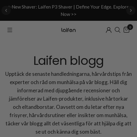
d
✨New Shaver: Laifen P3 Shaver | Define Your Edge. Explore
Now >>
0
Laifen blogg
Upptäck de senaste handledningarna, hårvårdstips från
experter och råd om munhälsa på vår blogg. Håll dig
informerad med djupgående recensioner och
jämförelser av Laifen-produkter, inklusive hårtorkar
och eltandborstar. Oavsett om du letar efter nya
frisyrer, hårvårdsrutiner eller insikter om munhälsa,
täcker vår blogg allt det väsentliga för att hjälpa dig att
se ut och känna dig som bäst.