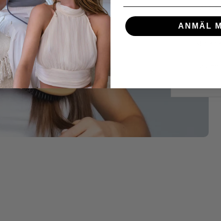
Lär dig
huskure
ANMÄL M
hårtoppa
starka k
Läs mer