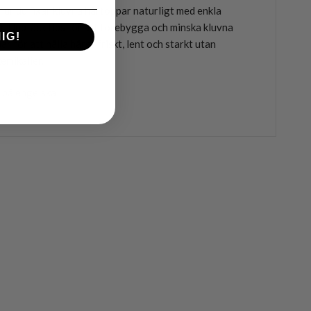
 hur du fixar kluvna hårtoppar naturligt med enkla
r. Upptäck tips för att förebygga och minska kluvna
IG!
r för att hålla håret friskt, lent och starkt utan
emikalier.
 på engelska