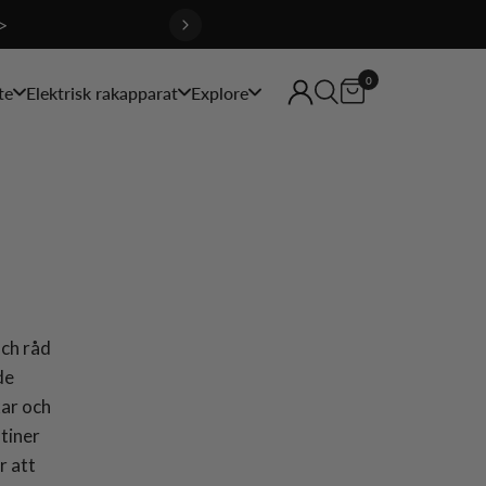
>
0
te
Elektrisk rakapparat
Explore
och råd
de
kar och
tiner
r att