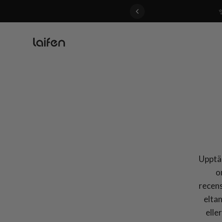
 gentle for everyone>>
Upptäc
o
recens
elta
elle