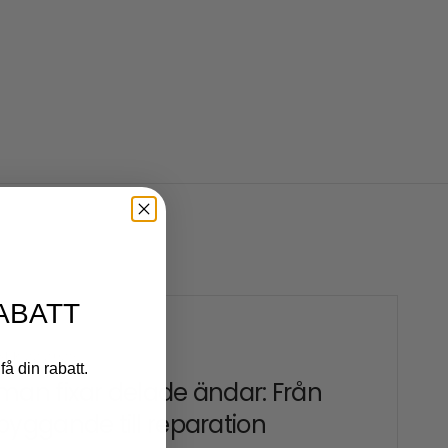
ABATT
ER 22 2025
få din rabatt.
man fixar delade ändar: Från
byggande till reparation