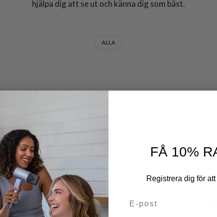
hjälpa dig att se ut och känna dig som bäst.
ALLA
FÅ 10% R
DECEMB
Registrera dig för att 
Hur 
E-post
före