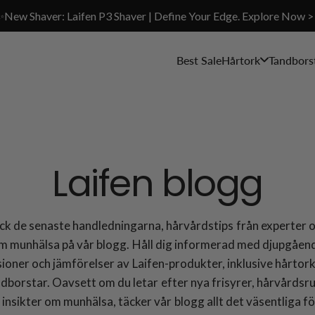
✨New Shaver: Laifen P3 Shaver | Define Your Edge. Explore Now >
Best Sale
Hårtork
Tandbors
Laifen blogg
k de senaste handledningarna, hårvårdstips från experter 
m munhälsa på vår blogg. Håll dig informerad med djupgåen
ioner och jämförelser av Laifen-produkter, inklusive hårtor
ndborstar. Oavsett om du letar efter nya frisyrer, hårvårdsru
r insikter om munhälsa, täcker vår blogg allt det väsentliga fö