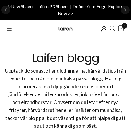
d
✨New Shaver: Laifen P3 Shaver | Define Your Edge. Explore
Now >>
0
Laifen blogg
Upptäck de senaste handledningarna, hårvårdstips från
experter och råd om munhälsa på vår blogg. Håll dig
informerad med djupgående recensioner och
jämförelser av Laifen-produkter, inklusive hårtorkar
och eltandborstar. Oavsett om du letar efter nya
frisyrer, hårvårdsrutiner eller insikter om munhälsa,
täcker vår blogg allt det väsentliga för att hjälpa dig att
se ut och känna dig som bäst.