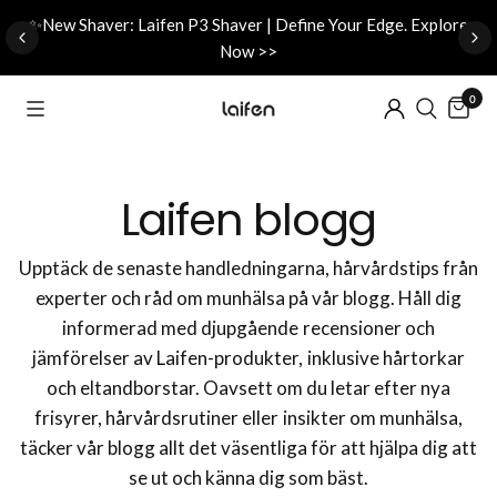
d
✨New Shaver: Laifen P3 Shaver | Define Your Edge. Explore
Now >>
0
Laifen blogg
Upptäck de senaste handledningarna, hårvårdstips från
experter och råd om munhälsa på vår blogg. Håll dig
informerad med djupgående recensioner och
jämförelser av Laifen-produkter, inklusive hårtorkar
och eltandborstar. Oavsett om du letar efter nya
frisyrer, hårvårdsrutiner eller insikter om munhälsa,
täcker vår blogg allt det väsentliga för att hjälpa dig att
se ut och känna dig som bäst.