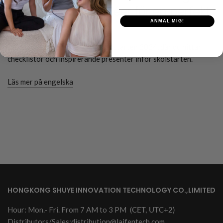
listor och presentidéer för en perfekt
ANMÄL MIG!
start
Se vår omfattande guide till skolstarten 2024, där du hittar
checklistor och inspirerande presenter inför skolstarten.
Läs mer på engelska
HONGKONG SHUYE INNOVATION TECHNOLOGY CO.,LIMITED
Hour: Mon.- Fri. From 7 AM to 3 PM
(CET, UTC+2)
Distributors/Sales:
distribution@laifentech.com