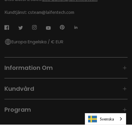
Kundtjänst: csteam@laifentech.com
Europa Engelska / € EUR
Information Om
Kundvård
Program
Svenska