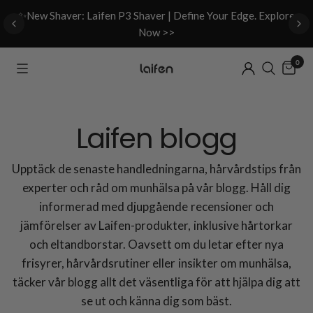
d
✨New Shaver: Laifen P3 Shaver | Define Your Edge. Explore
Now >>
0
Laifen blogg
Upptäck de senaste handledningarna, hårvårdstips från
experter och råd om munhälsa på vår blogg. Håll dig
informerad med djupgående recensioner och
jämförelser av Laifen-produkter, inklusive hårtorkar
och eltandborstar. Oavsett om du letar efter nya
frisyrer, hårvårdsrutiner eller insikter om munhälsa,
täcker vår blogg allt det väsentliga för att hjälpa dig att
se ut och känna dig som bäst.