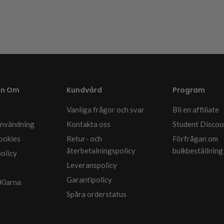
on Om
Kundvård
Program
Vanliga frågor och svar
Bli en affiliate
 användning
Kontakta oss
Student Discou
cookies
Retur- och
Förfrågan om
återbetalningspolicy
bulkbeställning
policy
Leveranspolicy
Garantipolicy
Klarna
Spåra orderstatus