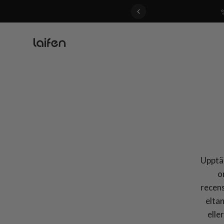
 gentle for everyone>>
Upptäc
o
recens
elta
elle