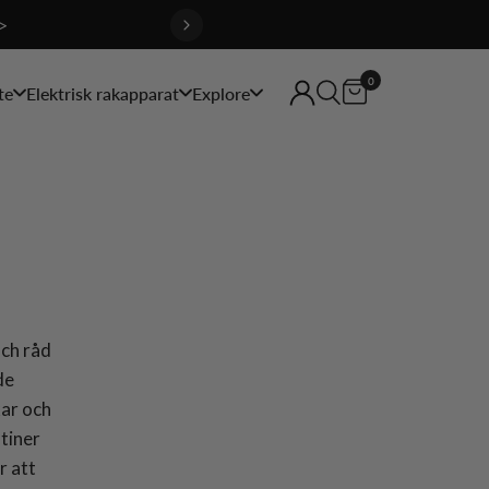
>
0
te
Elektrisk rakapparat
Explore
och råd
de
kar och
tiner
r att