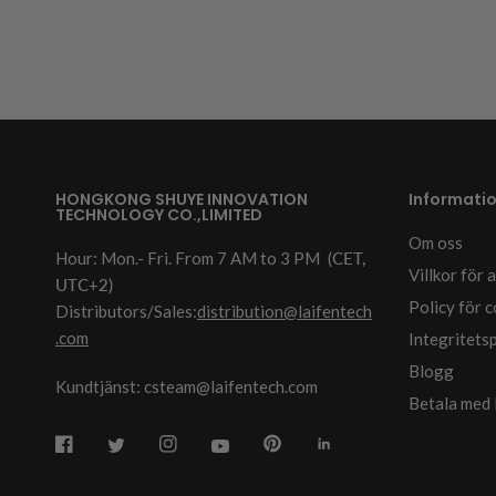
HONGKONG SHUYE INNOVATION
Informati
TECHNOLOGY CO.,LIMITED
Om oss
Hour: Mon.- Fri. From 7 AM to 3 PM
(CET,
Villkor för
UTC+2)
Policy för 
Distributors/Sales:
distribution@laifentech
.com
Integritets
Blogg
Kundtjänst: csteam@laifentech.com
Betala med 