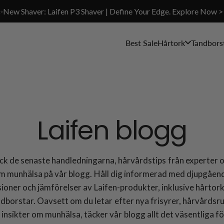
✨New Shaver: Laifen P3 Shaver | Define Your Edge. Explore Now >
Best Sale
Hårtork
Tandbors
Laifen blogg
k de senaste handledningarna, hårvårdstips från experter 
m munhälsa på vår blogg. Håll dig informerad med djupgåen
ioner och jämförelser av Laifen-produkter, inklusive hårtor
ndborstar. Oavsett om du letar efter nya frisyrer, hårvårdsru
r insikter om munhälsa, täcker vår blogg allt det väsentliga fö