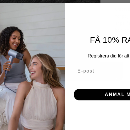
Utforsk
för poj
är perfe
bekvämli
FÅ 10% R
Läs mer
Registrera dig för att 
E-post
ANMÄL M