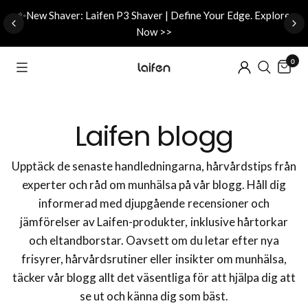
d
✨New Shaver: Laifen P3 Shaver | Define Your Edge. Explore
Now >>
0
Laifen blogg
Upptäck de senaste handledningarna, hårvårdstips från
experter och råd om munhälsa på vår blogg. Håll dig
informerad med djupgående recensioner och
jämförelser av Laifen-produkter, inklusive hårtorkar
och eltandborstar. Oavsett om du letar efter nya
frisyrer, hårvårdsrutiner eller insikter om munhälsa,
täcker vår blogg allt det väsentliga för att hjälpa dig att
se ut och känna dig som bäst.