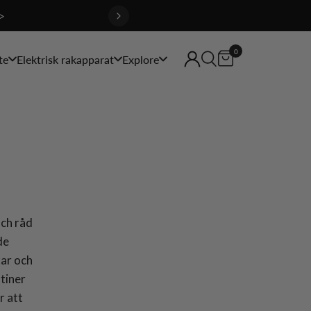
>
0
te
Elektrisk rakapparat
Explore
och råd
de
kar och
tiner
r att