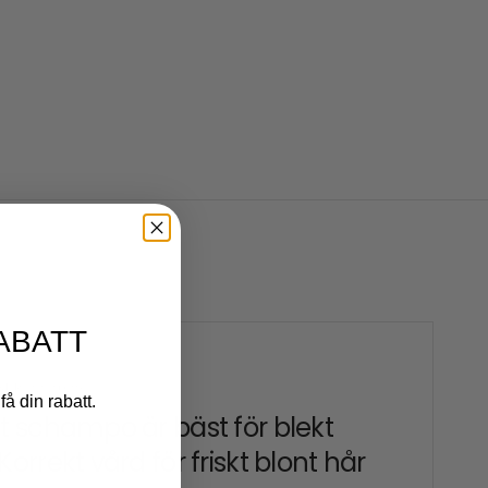
ABATT
ER 22 2025
få din rabatt.
et schampo är bäst för blekt
Korrekt vård för friskt blont hår