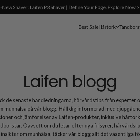
✨New Shaver: Laifen P3 Shaver | Define Your Edge. Explore Now >
Best Sale
Hårtork
Tandbors
Laifen blogg
k de senaste handledningarna, hårvårdstips från experter 
m munhälsa på vår blogg. Håll dig informerad med djupgåen
ioner och jämförelser av Laifen-produkter, inklusive hårtor
ndborstar. Oavsett om du letar efter nya frisyrer, hårvårdsru
r insikter om munhälsa, täcker vår blogg allt det väsentliga fö