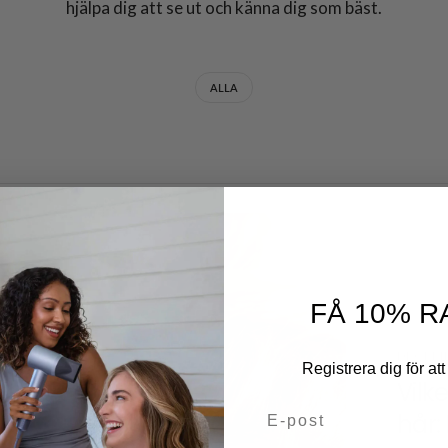
hjälpa dig att se ut och känna dig som bäst.
ALLA
FÅ 10% R
DECEMB
Registrera dig för att 
Vilk
E-post
hår: 