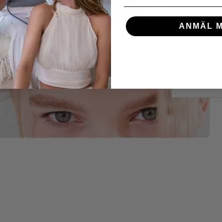
Hitta d
levande,
ANMÄL M
ingredi
från ska
Läs mer