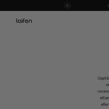
 gentle for everyone>>
Upptäc
o
recens
elta
elle