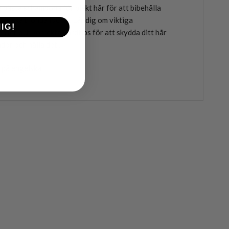
e bästa schampona för blekt hår för att bibehålla
 friska blonda lockar. Lär dig om viktiga
IG!
enser och korrekta vårdtips för att skydda ditt hår
dor och hålla det...
 på engelska