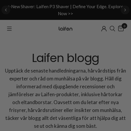
d
✨New Shaver: Laifen P3 Shaver | Define Your Edge. Explore
Now >>
0
Laifen blogg
Upptäck de senaste handledningarna, hårvårdstips från
experter och råd om munhälsa på vår blogg. Håll dig
informerad med djupgående recensioner och
jämförelser av Laifen-produkter, inklusive hårtorkar
och eltandborstar. Oavsett om du letar efter nya
frisyrer, hårvårdsrutiner eller insikter om munhälsa,
täcker vår blogg allt det väsentliga för att hjälpa dig att
se ut och känna dig som bäst.