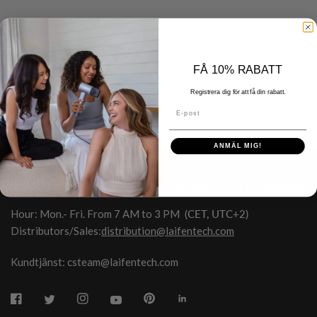
ALLA
FÅ 10% RABATT
Registrera dig för att få din rabatt.
E-post
ANMÄL MIG!
HONGKONG SHUYE INNOVATION TECHNOLOGY CO.,LIMITED
Hour: Mon.- Fri. From 7 AM to 3 PM
(CET, UTC+2)
Distributors/Sales:
distribution@laifentech.com
Kundtjänst: csteam@laifentech.com