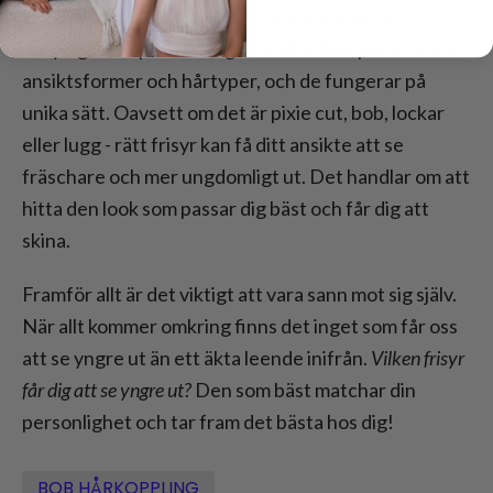
Vilken frisyr får dig att se yngre ut?
Det finns inget
entydigt svar på den frågan. Olika stilar passar olika
ansiktsformer och hårtyper, och de fungerar på
unika sätt. Oavsett om det är pixie cut, bob, lockar
eller lugg - rätt frisyr kan få ditt ansikte att se
fräschare och mer ungdomligt ut. Det handlar om att
hitta den look som passar dig bäst och får dig att
skina.
Framför allt är det viktigt att vara sann mot sig själv.
När allt kommer omkring finns det inget som får oss
att se yngre ut än ett äkta leende inifrån.
Vilken frisyr
får dig att se yngre ut?
Den som bäst matchar din
personlighet och tar fram det bästa hos dig!
BOB HÅRKOPPLING