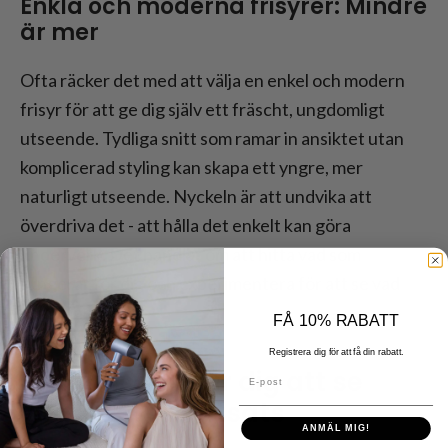
Enkla och moderna frisyrer: Mindre
är mer
Ofta räcker det med att välja en enkel och modern
frisyr för att ge dig själv ett fräscht, ungdomligt
utseende. Tydliga snitt som ramar in ansiktet utan
komplicerad styling kan skapa ett yngre, mer
naturligt utseende. Nyckeln är att undvika att
överdriva det - att hålla det enkelt kan göra
underverk. Det handlar om att hitta vad som
fungerar för dig och experimentera för att se vad
som känns bäst.
FÅ 10% RABATT
Registrera dig för att få din rabatt.
Vilka frisyrer får dig att se
E-post
yngre ut? - Slutsats
ANMÄL MIG!