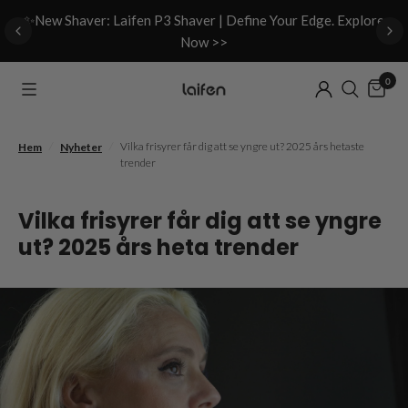
d
✨New Shaver: Laifen P3 Shaver | Define Your Edge. Explore
Now >>
0
/
/
Vilka frisyrer får dig att se yngre ut? 2025 års hetaste
Hem
Nyheter
trender
Vilka frisyrer får dig att se yngre
ut? 2025 års heta trender