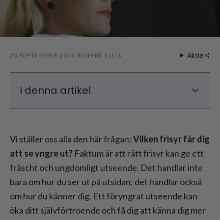
Aktie
23 SEPTEMBER 2024
SOPHIE ELLIS
I denna artikel
Vilka frisyrer får dig att se yngre ut - 2025
års heta trender
Vi ställer oss alla den här frågan:
Vilken frisyr får dig
Vilken frisyr får dig att se yngre ut efter 50?
att se yngre ut?
Faktum är att rätt frisyr kan ge ett
Vilka frisyrer får dig att se yngre ut när du
fräscht och ungdomligt utseende. Det handlar inte
åldras?
bara om hur du ser ut på utsidan; det handlar också
om hur du känner dig. Ett föryngrat utseende kan
öka ditt självförtroende och få dig att känna dig mer