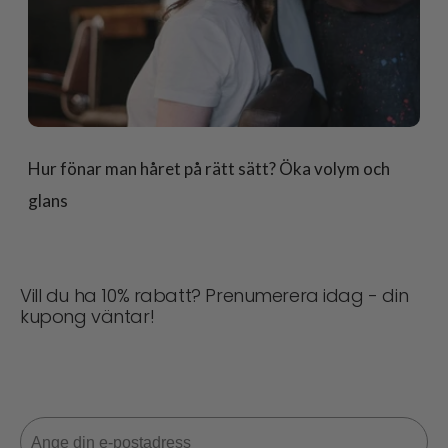
Hur fönar man håret på rätt sätt? Öka volym och
glans
Vill du ha 10% rabatt? Prenumerera idag - din
kupong väntar!
Missa aldrig en deal! Gå med nu för uppdateringar,
stiltips och 10% rabatt på din nästa beställning. 📩
E-post