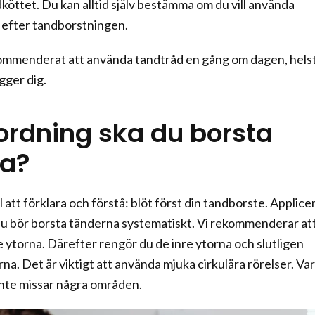
köttet. Du kan alltid själv bestämma om du vill använda
r efter tandborstningen.
kommenderat att använda tandtråd en gång om dagen, hels
gger dig.
 ordning ska du borsta
na?
att förklara och förstå: blöt först din tandborste. Applice
u bör borsta tänderna systematiskt. Vi rekommenderar at
e ytorna. Därefter rengör du de inre ytorna och slutligen
a. Det är viktigt att använda mjuka cirkulära rörelser. Var
 inte missar några områden.