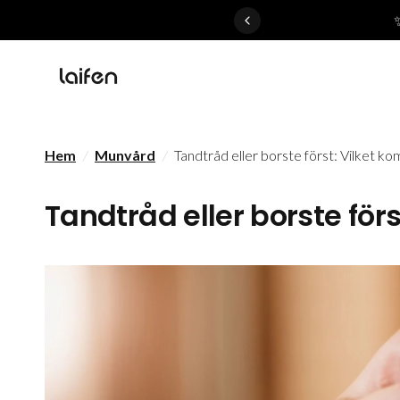
 gentle for everyone>>
Hem
/
Munvård
/
Tandtråd eller borste först: Vilket k
Tandtråd eller borste för