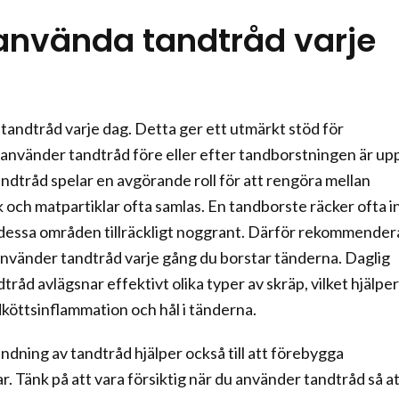
använda tandtråd varje
 tandtråd varje dag. Detta ger ett utmärkt stöd för
nvänder tandtråd före eller efter tandborstningen är upp 
andtråd spelar en avgörande roll för att rengöra mellan
k och matpartiklar ofta samlas. En tandborste räcker ofta i
ra dessa områden tillräckligt noggrant. Därför rekommender
använder tandtråd varje gång du borstar tänderna. Daglig
råd avlägsnar effektivt olika typer av skräp, vilket hjälper t
köttsinflammation och hål i tänderna.
ning av tandtråd hjälper också till att förebygga
. Tänk på att vara försiktig när du använder tandtråd så a