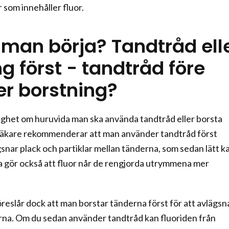
som innehåller fluor.
 man börja? Tandtråd ell
g först - tandtråd före
ter borstning?
ighet om huruvida man ska använda tandtråd eller borsta
läkare rekommenderar att man använder tandtråd först
snar plack och partiklar mellan tänderna, som sedan lätt k
a gör också att fluor når de rengjorda utrymmena mer
öreslår dock att man borstar tänderna först för att avlägsn
rna. Om du sedan använder tandtråd kan fluoriden från