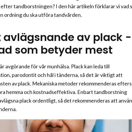
 efter tandborstningen? I den här artikeln förklarar vi vad
lken ordning du ska utföra tandvården.
vt avlägsnande av plack -
vad som betyder mest
är avgörande för vår munhälsa. Plack kan leda till
on, parodontit och hål i tänderna, så det är viktigt att
sten av plack. Mekaniska metoder rekommenderas efter
föra hemma och kostnadseffektiva. Enbart tandborstning
t avlägsna plack ordentligt, så det rekommenderas att anvä
änderna.