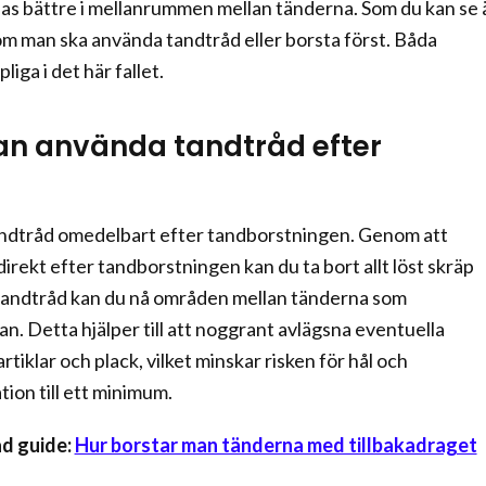
s bättre i mellanrummen mellan tänderna. Som du kan se 
 om man ska använda tandtråd eller borsta först. Båda
liga i det här fallet.
an använda tandtråd efter
ndtråd omedelbart efter tandborstningen. Genom att
irekt efter tandborstningen kan du ta bort allt löst skräp
andtråd kan du nå områden mellan tänderna som
n. Detta hjälper till att noggrant avlägsna eventuella
iklar och plack, vilket minskar risken för hål och
ion till ett minimum.
 guide:
Hur borstar man tänderna med tillbakadraget