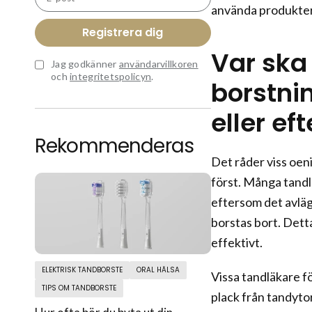
använda produkter 
Registrera dig
Var ska
Jag godkänner
användarvillkoren
och
integritetspolicyn
.
borstnin
eller ef
Rekommenderas
Det råder viss oen
först. Många tand
eftersom det avläg
borstas bort. Dett
effektivt.
ELEKTRISK TANDBORSTE
ORAL HÄLSA
Vissa tandläkare f
TIPS OM TANDBORSTE
plack från tandyto