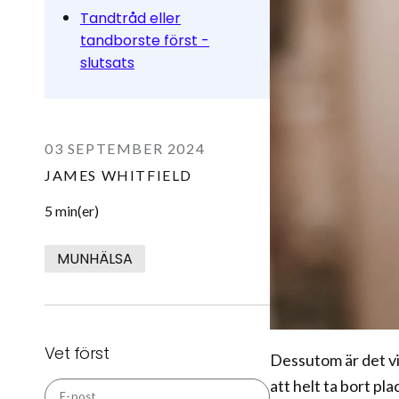
Tandtråd eller
tandborste först -
slutsats
03 SEPTEMBER 2024
JAMES WHITFIELD
5 min(er)
MUNHÄLSA
Vet först
Dessutom är det vik
att helt ta bort p
E-post