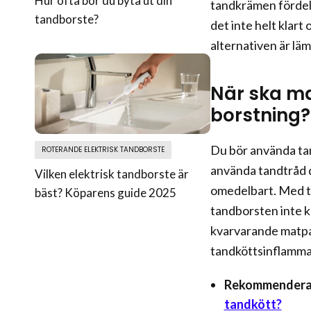
Hur ofta bör du byta ut din
tandkrämen fördela
tandborste?
det inte helt klart
alternativen är lämp
När ska m
borstning?
Du bör använda ta
ROTERANDE ELEKTRISK TANDBORSTE
använda tandtråd d
Vilken elektrisk tandborste är
omedelbart. Med t
bäst? Köparens guide 2025
tandborsten inte ka
kvarvarande matpart
tandköttsinflammat
Rekommenderad
tandkött?