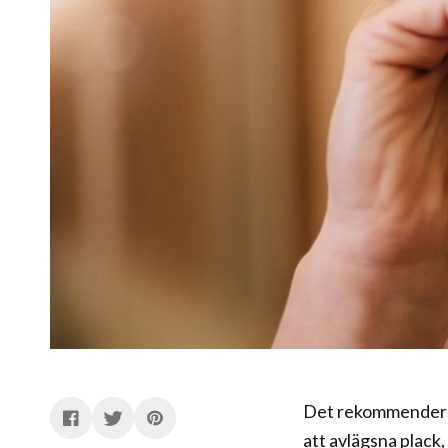
Det rekommenderas
att avlägsna plack