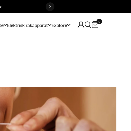
>
0
te
Elektrisk rakapparat
Explore