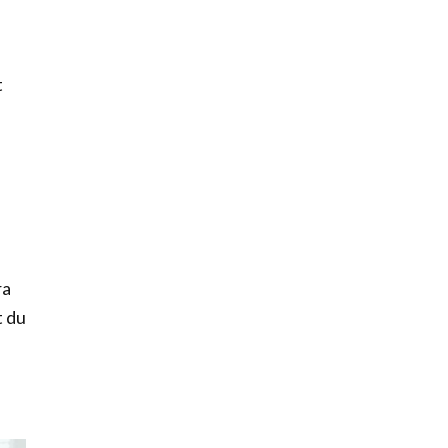
t
ra
t du