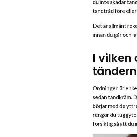
du inte skadar tand
tandtråd före elle
Det är allmänt re
innan du går och lä
I vilken
tänder
Ordningen är enkel 
sedan tandkräm. D
börjar med de yttr
rengör du tuggytorn
försiktig så att du