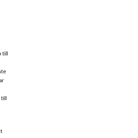
till
nte
ar
ill
tt