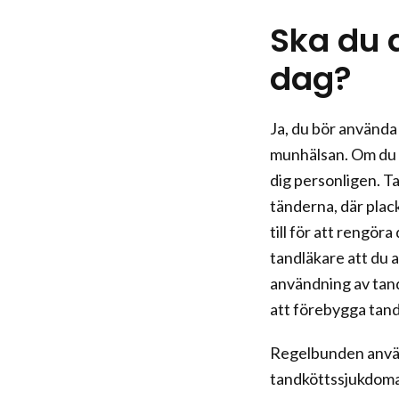
Ska du 
dag?
Ja, du bör använda
munhälsan. Om du a
dig personligen. T
tänderna, där plac
till för att rengö
tandläkare att du 
användning av tandt
att förebygga tand
Regelbunden använd
tandköttssjukdomar