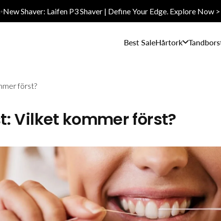
✨New Shaver: Laifen P3 Shaver | Define Your Edge. Explore Now >
Best Sale
Hårtork
Tandbors
ommer först?
st: Vilket kommer först?