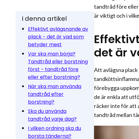
tandtråd före eller
är viktigt och i vi
I denna artikel
Effektivt avlägsnande av
Effekti
plack - det är vad som
betyder mest
det är 
Var ska man börja?
Tandtråd eller borstning
först - tandtråd före
Att avlägsna plack 
eller efter borstning?
tandköttsinflammati
När ska man använda
förebygga uppkom
tandtråd efter
de är enkla att ut
borstning?
räcker inte för at
Ska du använda
tandtråd mellan t
tandtråd varje dag?
I vilken ordning ska du
borsta tänderna?