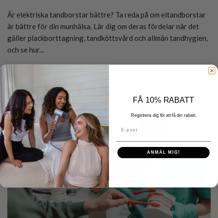
Är elektriska tandborstar bättre? Ta reda på om eltandborstar
är bättre för din munhälsa. Lär dig om deras fördelar när det
gäller plackborttagning, tandköttsvård och allmän tandhygien,
och se hur...
Läs mer på engelska
FÅ 10% RABATT
Registrera dig för att få din rabatt.
E-post
ANMÄL MIG!