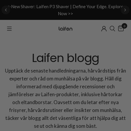
d
✨New Shaver: Laifen P3 Shaver | Define Your Edge. Explore
Now >>
0
Laifen blogg
Upptäck de senaste handledningarna, hårvårdstips från
experter och råd om munhälsa på vår blogg. Håll dig
informerad med djupgående recensioner och
jämförelser av Laifen-produkter, inklusive hårtorkar
och eltandborstar. Oavsett om du letar efter nya
frisyrer, hårvårdsrutiner eller insikter om munhälsa,
täcker vår blogg allt det väsentliga för att hjälpa dig att
se ut och känna dig som bäst.