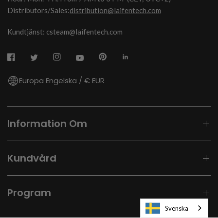
Distributors/Sales:
distribution@laifentech.com
Kundtjänst: csteam@laifentech.com
Europa Engelska / € EUR
Information Om
Kundvård
Program
Svenska