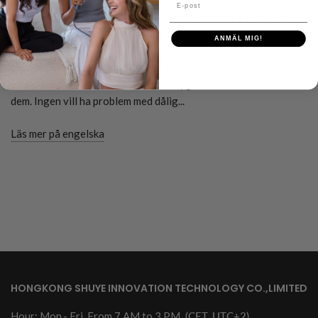
E-post
tandborsten för resor för din nästa
resa
ANMÄL MIG!
Det finns vissa delar av din rutin som du kanske måste
effektivisera när du reser, men munhygien bör inte vara en av
dem. Ingen vill ha problem med dålig...
Läs mer på engelska
HONGKONG SHUYE INNOVATION TECHNOLOGY CO.,LIMITED
Hour: Mon.- Fri. From 7 AM to 3 PM
(CET, UTC+2)