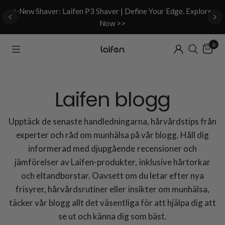
d
✨New Shaver: Laifen P3 Shaver | Define Your Edge. Explore
Now >>
0
Laifen blogg
Upptäck de senaste handledningarna, hårvårdstips från
experter och råd om munhälsa på vår blogg. Håll dig
informerad med djupgående recensioner och
jämförelser av Laifen-produkter, inklusive hårtorkar
och eltandborstar. Oavsett om du letar efter nya
frisyrer, hårvårdsrutiner eller insikter om munhälsa,
täcker vår blogg allt det väsentliga för att hjälpa dig att
se ut och känna dig som bäst.