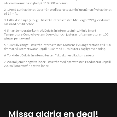
når en maximal hastighet på 110.000 varv/min.
2. 19 m/s Lufthastighet: Data från tredjepartstest. Mini uppnår en flyghastighet
på 19 m/s.
3. Lättviktsdesign (299 g): Data från interna tester. Mini väger 299 g, exklusive
nätsladd och tillbehör.
4. Smart temperaturkontroll: Data från intern testning. Minis Smart
Temperature Control-system övervakar och justerar lufttemperaturen 100
gånger per sekund.
5. 13 års livslängd: Data från interna tester. Motorns livslängd testades till 800
timmar, vilket motsvarar upp till 13 år med 10 minuters daglig användning.
6. Torktider: Data från interna tester. Faktiska resultat kan variera.
7. 200 miljoner negativa joner: Data från tredjepartstester. Producerar upp till
200 miljoner/cm³ negativa joner.
Missa aldrig en deal!