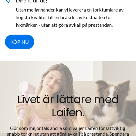
Direkt till dig
Utan mellanhänder kan vi leverera en torktumlare av
högsta kvalitet till en bråkdel av kostnaden för
lyxmärken - utan att göra avkall på prestandan.
KÖP NU
Livet är lättare med
Laifen.
Gör som miljontals andra som väljer Laifen för lättviktig,
snabb torkning utan att göra avkall på prestanda. Spendera