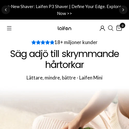
d
✨New Shaver: Laifen P3 Shaver | Define Your Edge. Explore
Now >>
0
18+ miljoner kunder
Säg adjö till skrymmande
hårtorkar
Lättare, mindre, bättre - Laifen Mini