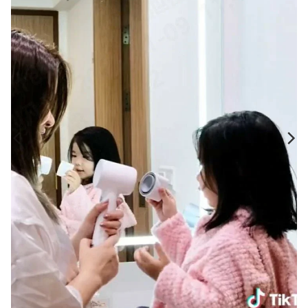
DHL, UPS, FedEx, USPS, Canada Post
*Uppskattade leveransdatum är inte garanterade. Artiklar i din beställning
kan skickas vid olika tidpunkter, beroende på tillgänglighet. Laifen
ansvarar inte för leveransförseningar som orsakas av hårt väder eller
oförutsedda händelser.