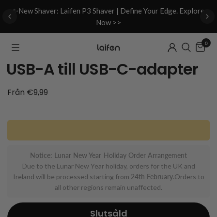
d
✨New Shaver: Laifen P3 Shaver | Define Your Edge. Explore
Now >>
0
USB-A till USB-C-adapter
Från €9,99
Notice: Lunar New Year Holiday Order Arrangement
Due to the Lunar New Year holiday, orders for the UK and
Ireland will be processed starting from
24th February
.Orders to
all other regions remain unaffected.
Slutsåld