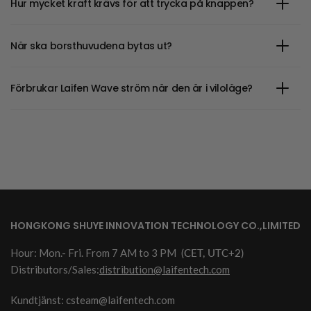
Hur mycket kraft krävs för att trycka på knappen?
När ska borsthuvudena bytas ut?
Förbrukar Laifen Wave ström när den är i viloläge?
HONGKONG SHUYE INNOVATION TECHNOLOGY CO.,LIMITED
Hour: Mon.- Fri. From 7 AM to 3 PM
(CET, UTC+2)
Distributors/Sales:
distribution@laifentech.com
Kundtjänst: csteam@laifentech.com