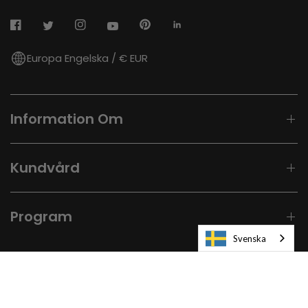
Europa Engelska / € EUR
Information Om
Kundvård
Program
Svenska
© 2026
Laifen-EU.
All rights reserved.
USB-A Till USB-C-Adapter