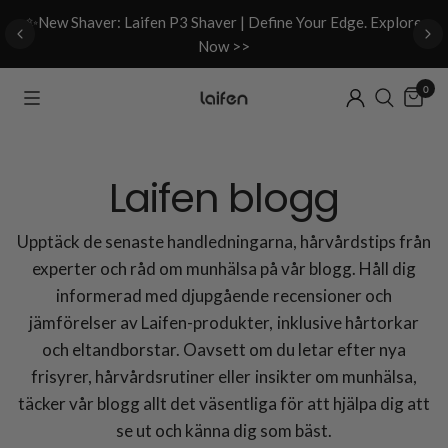
d
✨New Shaver: Laifen P3 Shaver | Define Your Edge. Explore
Now >>
0
Laifen blogg
Upptäck de senaste handledningarna, hårvårdstips från
experter och råd om munhälsa på vår blogg. Håll dig
informerad med djupgående recensioner och
jämförelser av Laifen-produkter, inklusive hårtorkar
och eltandborstar. Oavsett om du letar efter nya
frisyrer, hårvårdsrutiner eller insikter om munhälsa,
täcker vår blogg allt det väsentliga för att hjälpa dig att
se ut och känna dig som bäst.