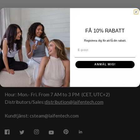
ALLA
FÅ 10% RABATT
Registrera dig för att få din rabatt.
E-post
ANMÄL MIG!
HONGKONG SHUYE INNOVATION TECHNOLOGY CO.,LIMITED
Hour: Mon.- Fri. From 7 AM to 3 PM
(CET, UTC+2)
Distributors/Sales:
distribution@laifentech.com
Kundtjänst: csteam@laifentech.com