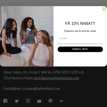
ALLA
FÅ 10% RABATT
Registrera dig för att få din rabatt.
E-post
ANMÄL MIG!
HONGKONG SHUYE INNOVATION TECHNOLOGY CO.,LIMITED
Hour: Mon.- Fri. From 7 AM to 3 PM
(CET, UTC+2)
Distributors/Sales:
distribution@laifentech.com
Kundtjänst: csteam@laifentech.com