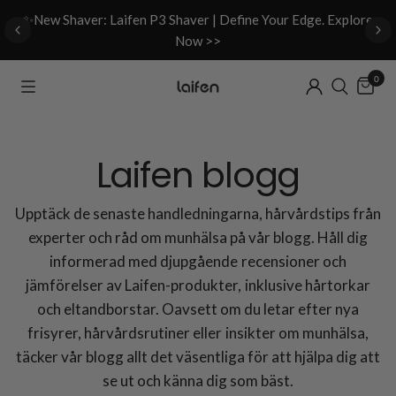
d
✨New Shaver: Laifen P3 Shaver | Define Your Edge. Explore
Now >>
0
Laifen blogg
Upptäck de senaste handledningarna, hårvårdstips från
experter och råd om munhälsa på vår blogg. Håll dig
informerad med djupgående recensioner och
jämförelser av Laifen-produkter, inklusive hårtorkar
och eltandborstar. Oavsett om du letar efter nya
frisyrer, hårvårdsrutiner eller insikter om munhälsa,
täcker vår blogg allt det väsentliga för att hjälpa dig att
se ut och känna dig som bäst.