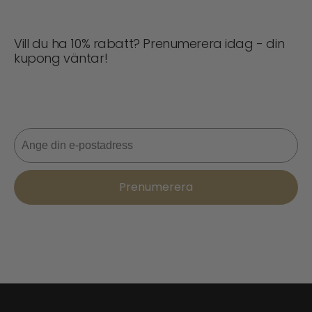
Vill du ha 10% rabatt? Prenumerera idag - din
kupong väntar!
Missa aldrig en deal! Gå med nu för uppdateringar,
stiltips och 10% rabatt på din nästa beställning. 📩
E-post
Prenumerera