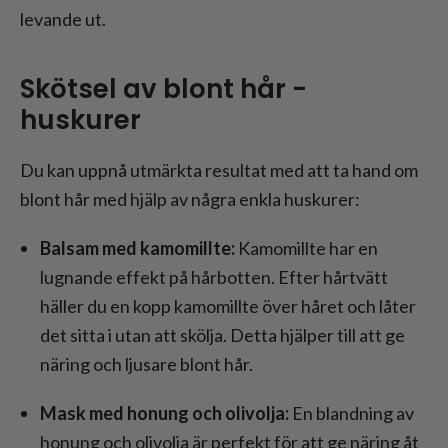
levande ut.
Skötsel av blont hår -
huskurer
Du kan uppnå utmärkta resultat med att ta hand om
blont hår med hjälp av några enkla huskurer:
Balsam med kamomillte:
Kamomillte har en
lugnande effekt på hårbotten. Efter hårtvätt
häller du en kopp kamomillte över håret och låter
det sitta i utan att skölja. Detta hjälper till att ge
näring och ljusare blont hår.
Mask med honung och olivolja:
En blandning av
honung och olivolja är perfekt för att ge näring åt