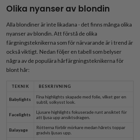
Olika nyanser av blondin
Alla blondiner är inte likadana - det finns många olika
nyanser av blondin. Att förstå de olika
färgningsteknikerna som för närvarande är i trend är
också viktigt. Nedan följer en tabell som belyser
några av de populära hårfärgningsteknikerna för
blont hår:
TEKNIK
BESKRIVNING
Fina highlights skapade med folie, vilket ger en
Babylights
subtil, solkysst look.
Ljusare highlights fokuserade runt ansiktet för
Facelights
att ljusa upp ansiktsdragen.
Rötterna förblir mörkare medan hårets toppar
Balayage
gradvis ljusas upp.