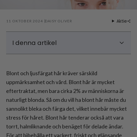
Aktie
11 OKTOBER 2024
DAISY OLIVER
I denna artikel
Hur uppnår man vackert blont hår?
Olika nyanser av blondin
Blont och ljusfärgat hår kräver särskild
Skötsel av blont hår - Vad ska man göra
uppmärksamhet och vård. Blont hår är mycket
med halmliknande hår?
eftertraktat, men bara cirka 2% av människorna är
Hur man tar hand om färgat hår på rätt
naturligt blonda. Så om du vill ha blont hår måste du
sätt - Bästa vård för färgat hår
sannolikt bleka och färga det, vilket innebär mycket
Skötsel av blont hår - huskurer
stress för håret. Blont hår tenderar också att vara
torrt, halmliknande och benäget för delade ändar.
För att bibehålla ett vackert, friskt och glänsande