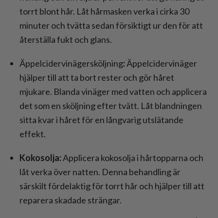
torrt blont hår. Låt hårmasken verka i cirka 30
minuter och tvätta sedan försiktigt ur den för att
återställa fukt och glans.
Äppelcidervinägersköljning
:
Äppelcidervinäger
hjälper till att ta bort rester och gör håret
mjukare. Blanda vinäger med vatten och applicera
det som en sköljning efter tvätt. Låt blandningen
sitta kvar i håret för en långvarig utslätande
effekt.
Kokosolja:
Applicera kokosolja i hårtopparna och
låt verka över natten. Denna behandling är
särskilt fördelaktig för torrt hår och hjälper till att
reparera skadade strängar.