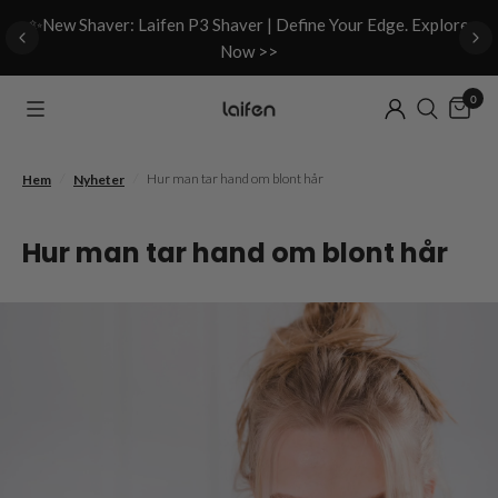
d
✨New Shaver: Laifen P3 Shaver | Define Your Edge. Explore
Now >>
0
/
/
Hur man tar hand om blont hår
Hem
Nyheter
Hur man tar hand om blont hår