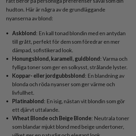
rätt beror på personliga preferenser såväl som din
hudton. Här är några av de grundläggande
nyanserna av blond:
Askblond
: En kall tonad blondin med en antydan
till grått, perfekt för dem som föredrar en mer
dämpad, sofistikerad look.
Honungsblond, karamell, guldblond
: Varma och
fylliga toner som ger en solkysst, strålande lyster.
Koppar- eller jordgubbsblond
: En blandning av
blonda och röda nyanser som ger värme och
livfullhet.
Platinablond
: En isig, nästan vit blondin som gör
ett djärvt uttalande.
Wheat Blonde och Beige Blonde
: Neutrala toner
som blandar mjukt blond med beige undertoner,
vilket ger en naturlig och elegant look.