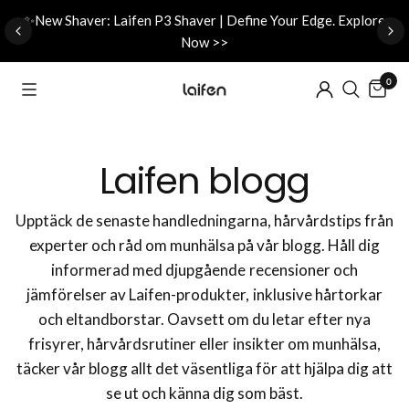
d
✨New Shaver: Laifen P3 Shaver | Define Your Edge. Explore
Now >>
0
Laifen blogg
Upptäck de senaste handledningarna, hårvårdstips från
experter och råd om munhälsa på vår blogg. Håll dig
informerad med djupgående recensioner och
jämförelser av Laifen-produkter, inklusive hårtorkar
och eltandborstar. Oavsett om du letar efter nya
frisyrer, hårvårdsrutiner eller insikter om munhälsa,
täcker vår blogg allt det väsentliga för att hjälpa dig att
se ut och känna dig som bäst.