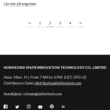
Läs mer på engelska
1
2
3
4
HONGKONG SHUYE INNOVATION TECHNOLOGY CO.,LIMITED
Hour: Mon.- Fri. From 7 AM to 3 PM
(CET, UTC+2)
Distributors/Sales:
distribution@laifentech.com
Kundtjänst: csteam@laifentech.com