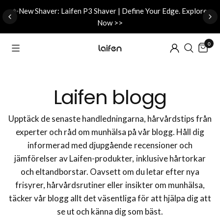
d
✨New Shaver: Laifen P3 Shaver | Define Your Edge. Explore
Now >>
0
Laifen blogg
Upptäck de senaste handledningarna, hårvårdstips från
experter och råd om munhälsa på vår blogg. Håll dig
informerad med djupgående recensioner och
jämförelser av Laifen-produkter, inklusive hårtorkar
och eltandborstar. Oavsett om du letar efter nya
frisyrer, hårvårdsrutiner eller insikter om munhälsa,
täcker vår blogg allt det väsentliga för att hjälpa dig att
se ut och känna dig som bäst.