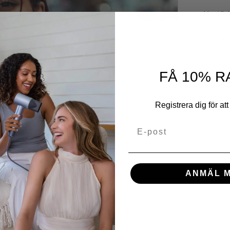
Upptäck
funktio
rekomme
Läs mer
FÅ 10% R
Registrera dig för att 
E-post
ANMÄL M