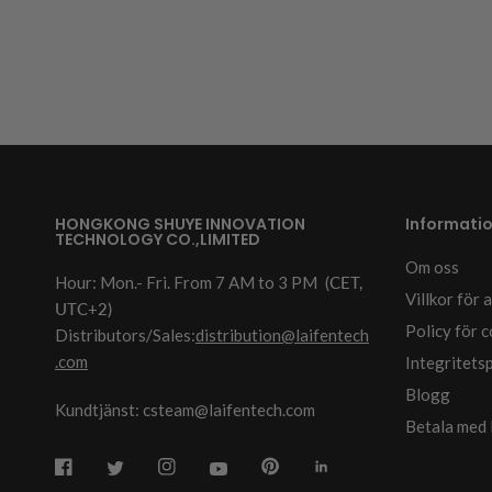
HONGKONG SHUYE INNOVATION
Informati
TECHNOLOGY CO.,LIMITED
Om oss
Hour: Mon.- Fri. From 7 AM to 3 PM
(CET,
Villkor för
UTC+2)
Policy för 
Distributors/Sales:
distribution@laifentech
.com
Integritets
Blogg
Kundtjänst: csteam@laifentech.com
Betala med 