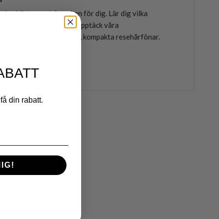
 den bästa resehårtorken för dig. Lär dig vilka
ner som är viktigast och upptäck våra
ndationer för kraftfulla, kompakta resehårfönar.
 på engelska
ABATT
få din rabatt.
IG!