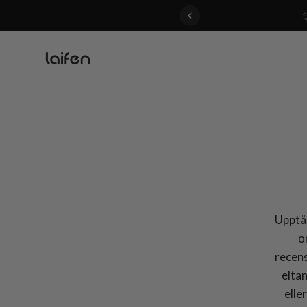
 gentle for everyone>>
Upptäc
o
recens
elta
elle