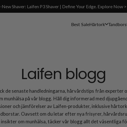
✨New Shaver: Laifen P3 Shaver | Define Your Edge. Explore Now >
Best Sale
Hårtork
Tandbors
Laifen blogg
k de senaste handledningarna, hårvårdstips från experter 
m munhälsa på vår blogg. Håll dig informerad med djupgåen
ioner och jämförelser av Laifen-produkter, inklusive hårtor
ndborstar. Oavsett om du letar efter nya frisyrer, hårvårdsru
r insikter om munhälsa, täcker vår blogg allt det väsentliga fö