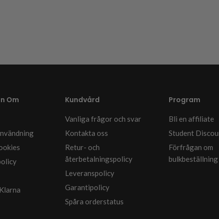
on Om
Kundvård
Program
Vanliga frågor och svar
Bli en affiliate
 användning
Kontakta oss
Student Discou
cookies
Retur- och
Förfrågan om
återbetalningspolicy
bulkbeställning
policy
Leveranspolicy
Garantipolicy
Klarna
Spåra orderstatus