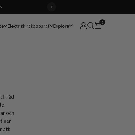
>
0
te
Elektrisk rakapparat
Explore
och råd
de
kar och
tiner
r att