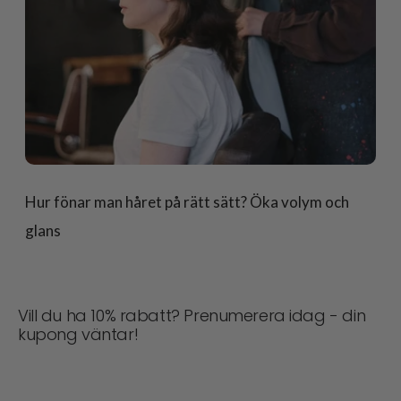
Hur fönar man håret på rätt sätt? Öka volym och
glans
Vill du ha 10% rabatt? Prenumerera idag - din
kupong väntar!
Missa aldrig en deal! Gå med nu för uppdateringar,
stiltips och 10% rabatt på din nästa beställning. 📩