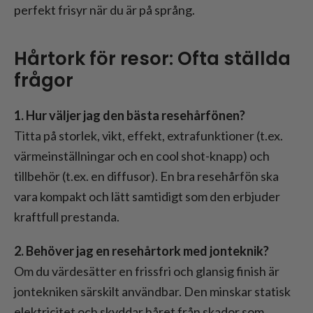
perfekt frisyr när du är på språng.
Hårtork för resor: Ofta ställda
frågor
1. Hur väljer jag den bästa resehårfönen?
Titta på storlek, vikt, effekt, extrafunktioner (t.ex.
värmeinställningar och en cool shot-knapp) och
tillbehör (t.ex. en diffusor). En bra resehårfön ska
vara kompakt och lätt samtidigt som den erbjuder
kraftfull prestanda.
2. Behöver jag en resehårtork med jonteknik?
Om du värdesätter en frissfri och glansig finish är
jontekniken särskilt användbar. Den minskar statisk
elektricitet och skyddar håret från skador som