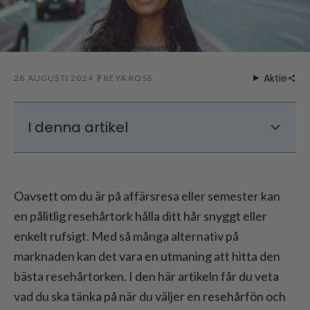
Aktie
28 AUGUSTI 2024
FREYA ROSS
I denna artikel
Vad du bör tänka på när du köper en
resehårtork
Oavsett om du är på affärsresa eller semester kan
Rekommenderad modell av hårtork för
en pålitlig resehårtork hålla ditt hår snyggt eller
resor
enkelt rufsigt. Med så många alternativ på
Kompakt och lätt: Den perfekta hårfönen
för resan
marknaden kan det vara en utmaning att hitta den
Hårtork för resor: Ofta ställda frågor
bästa resehårtorken. I den här artikeln får du veta
Slutsats
vad du ska tänka på när du väljer en resehårfön och