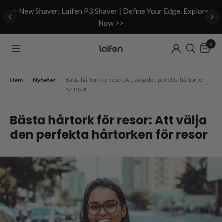
d
✨New Shaver: Laifen P3 Shaver | Define Your Edge. Explore
Now >>
0
/
/
Bästa hårtork för resor: Att välja den perfekta hårtorken
Hem
Nyheter
för resor
Bästa hårtork för resor: Att välja
den perfekta hårtorken för resor